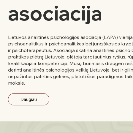
asociacija
Lietuvos analitinės psichologijos asociacija (LAPA) vienij
psichoanalitikus ir psichoanalitikes bei jungiškosios kry
ir psichoterapeutus. Asociacija skatina analitinės psicholog
praktikos plėtrą Lietuvoje, plėtoja tarptautinius ryšius, rū
kvalifikacija ir kompetencija. Mūsų būrimasis draugėn reiš
derinti analitinės psichologijos veiklą Lietuvoje, bet ir gilint
nepažintas patirties gelmes, plėtoti šios paradigmos taik
moksle.
Daugiau