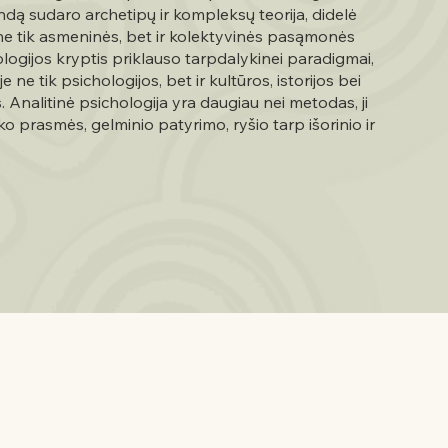
ndą sudaro archetipų ir kompleksų teorija, didelė
ne tik asmeninės, bet ir kolektyvinės pasąmonės
ologijos kryptis priklauso tarpdalykinei paradigmai,
 ne tik psichologijos, bet ir kultūros, istorijos bei
as. Analitinė psichologija yra daugiau nei metodas, ji
ško prasmės, gelminio patyrimo, ryšio tarp išorinio ir