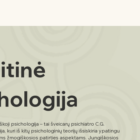
itinė
hologija
škoji psichologija – tai šveicarų psichiatro C.G.
, kuri iš kitų psichologinių teorijų išsiskiria ypatingu
ms žmogiškosios patirties aspektams. Jungiškosios