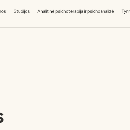
nos
Studijos
Analitinė psichoterapija ir psichoanalizė
Tyri
s