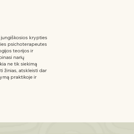
a jungiškosios krypties
pties psichoterapeutes
ijos teorijos ir
pinasi narių
kia ne tik siekimą
i žinias, atskleisti dar
ymą praktikoje ir