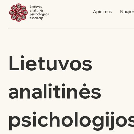
Apie mus
Naujie
Lietuvos
analitinės
psichologijo