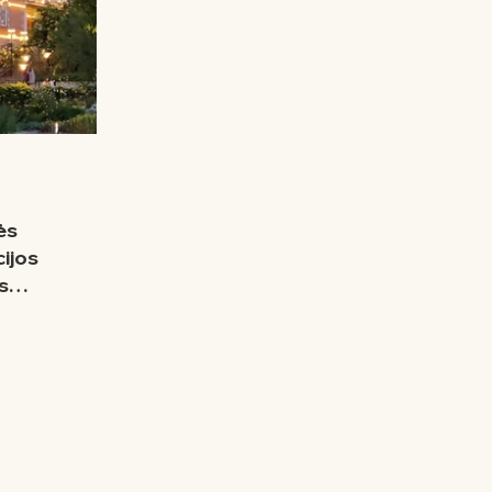
ės
ijos
s
 praktika,
 birželio