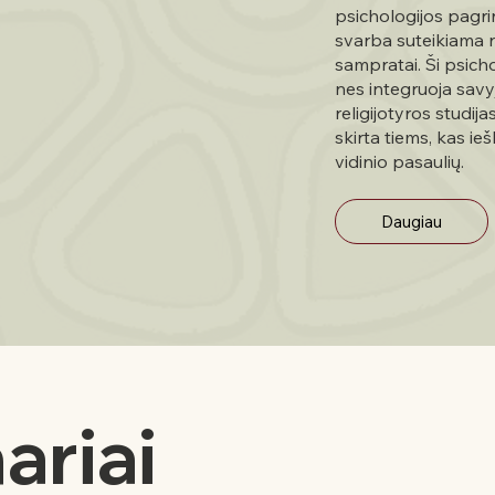
psichologijos pagri
svarba suteikiama 
sampratai. Ši psich
nes integruoja savyje
religijotyros studij
skirta tiems, kas ie
vidinio pasaulių.
Daugiau
ariai