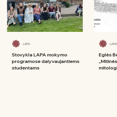
LAPA
LAPA
Stovykla LAPA mokymo
Eglės B
programose dalyvaujantiems
„Mitinės
studentams
mitolog
Prigimt