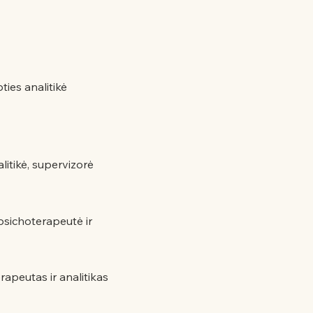
ies analitikė
litikė, supervizorė
 psichoterapeutė ir
rapeutas ir analitikas