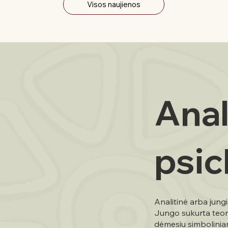
Visos naujienos
Anal
psic
Analitinė arba jungi
Jungo sukurta teorija
dėmesiu simbolinia