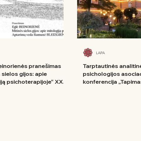
LAPA
einorienės pranešimas
Tarptautinės analitin
 sielos gijos: apie
psichologijos asociac
iją psichoterapijoje“ XXV
konferencija „Tapima
inės kultūros seminare
jungiškuoju analitiku:
mokymai ir tyrimai“
Kopenhagoje, 2026 m.
26-28 d.