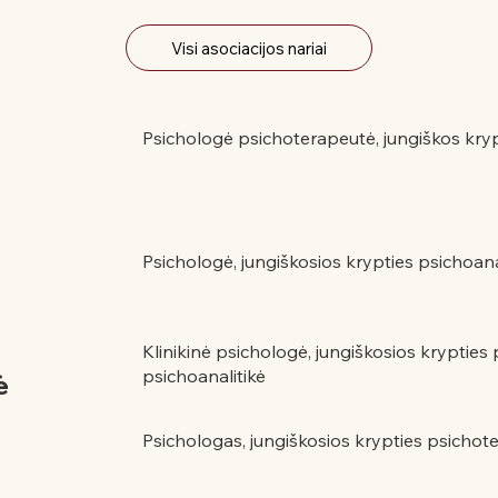
Visi asociacijos nariai
Psichologė psichoterapeutė, jungiškos krypt
Psichologė, jungiškosios krypties psichoana
Klinikinė psichologė, jungiškosios krypties
psichoanalitikė
ė
Psichologas, jungiškosios krypties psichote