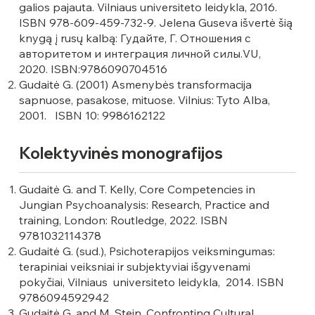
galios pajauta. Vilniaus universiteto leidykla, 2016.
ISBN 978-609-459-732-9
.
Jelena Guseva išvertė šią
knygą į rusų kalbą: Гудайте, Г. Отношения c
авторитетом и интеграция личной силы.VU,
2020. ISBN:9786090704516
Gudaitė G. (2001) Asmenybės transformacija
sapnuose, pasakose, mituose. Vilnius: Tyto Alba,
2001. ISBN 10: 9986162122
Kolektyvinės monografijos
Gudaitė G. and T. Kelly, Core Competencies in
Jungian Psychoanalysis: Research, Practice and
training, London: Routledge, 2022. ISBN
9781032114378
Gudaitė G. (sud.), Psichoterapijos veiksmingumas:
terapiniai veiksniai ir subjektyviai išgyvenami
pokyčiai, Vilniaus universiteto leidykla, 2014. ISBN
9786094592942
Gudaitė G. and M. Stein, Confronting Cultural