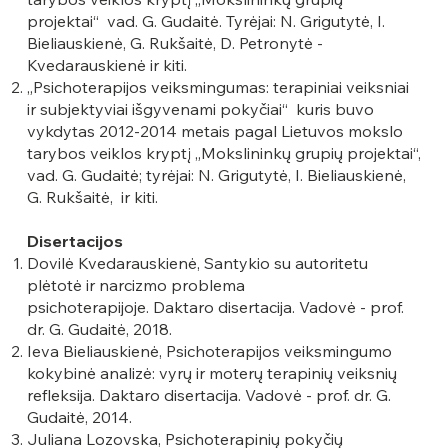
projektai“ vad. G. Gudaitė. Tyrėjai: N. Grigutytė, I.
Bieliauskienė, G. Rukšaitė, D. Petronytė -
Kvedarauskienė ir kiti.
„Psichoterapijos veiksmingumas: terapiniai veiksniai
ir subjektyviai išgyvenami pokyčiai“ kuris buvo
vykdytas 2012-2014 metais pagal Lietuvos mokslo
tarybos veiklos kryptį „Mokslininkų grupių projektai“,
vad. G. Gudaitė; tyrėjai: N. Grigutytė, I. Bieliauskienė,
G. Rukšaitė, ir kiti.
Disertacijos
Dovilė Kvedarauskienė, Santykio su autoritetu
plėtotė ir narcizmo problema
psichoterapijoje. Daktaro disertacija. Vadovė - prof.
dr. G. Gudaitė, 2018.
Ieva Bieliauskienė, Psichoterapijos veiksmingumo
kokybinė analizė: vyrų ir moterų terapinių veiksnių
refleksija. Daktaro disertacija. Vadovė - prof. dr. G.
Gudaitė, 2014.
Juliana Lozovska, Psichoterapinių pokyčių