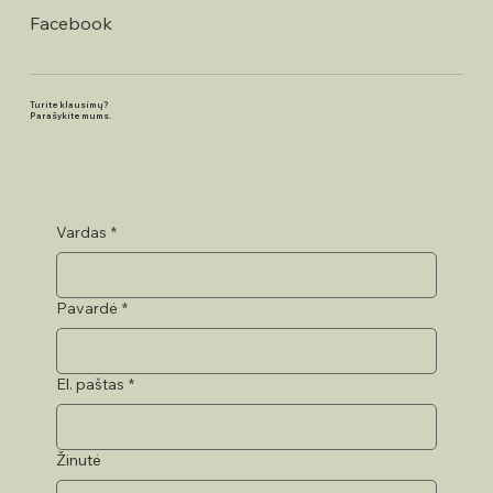
Facebook
Turite klausimų?
Parašykite mums.
Vardas
*
Pavardė
*
El. paštas
*
Žinutė