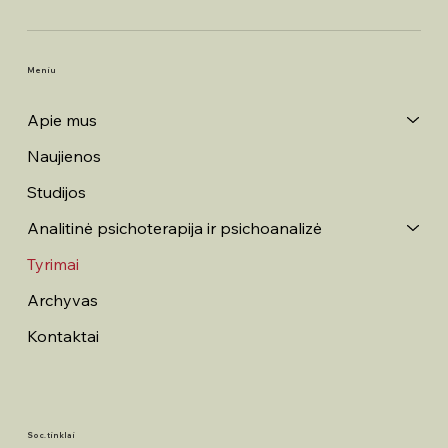
Meniu
Apie mus
Naujienos
Studijos
Analitinė psichoterapija ir psichoanalizė
Tyrimai
Archyvas
Kontaktai
Soc. tinklai