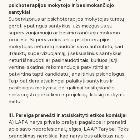
psichoterapijos mokytojo ir besimokančiojo
santykiai
Supervizorius ar psichoterapijos mokytojas turėtų
gerbti ypatingus santykius, užsimezgusius su
supervizuojamuoju ar besimokančiuoju mokymo
procese. Supervizorius arba psichoterapijos
mokytojas neturėtų naudotis savo autoritetu, kad
įtrauktų supervizuojamąjį į seksualinius santykius,
neturi išnaudoti ar pasinaudoti tais, kuriuos jis/ji
vertina, skatina, rekomenduoja patvirtinti ar
patvirtina tapti kandidatu į analitinius psichologus.
Taip pat dera atsakingai palaikyti santykius ir
pasibaigus mokymui, dėl galimai besitęsiančio
neišspręsto perkėlimo ir projekcijų, kilusių mokymo
metu.
III. Pareiga pranešti ir atsiskaityti etikos komisijai
A) LAPA narys privalo prašyti pagalbos ir pranešti
apie savo neprofesionalų elgesį LAAP Tarybai. Toks
pranešimas nereiškia, kad narys bus atleistas nuo