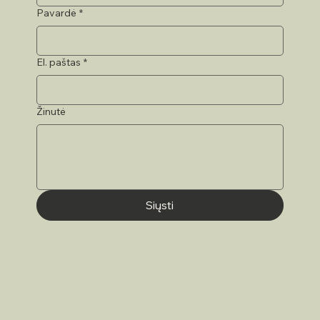
Pavardė
*
El. paštas
*
Žinutė
Siųsti