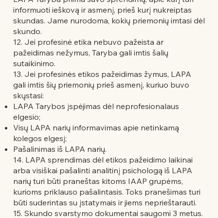
informuoti ieškovą ir asmenį, prieš kurį nukreiptas
skundas. Jame nurodoma, kokių priemonių imtasi dėl
skundo.
12. Jei profesinė etika nebuvo pažeista ar
pažeidimas nežymus, Taryba gali imtis šalių
sutaikinimo.
13. Jei profesinės etikos pažeidimas žymus, LAPA
gali imtis šių priemonių prieš asmenį, kuriuo buvo
skųstasi:
LAPA Tarybos įspėjimas dėl neprofesionalaus
elgesio;
Visų LAPA narių informavimas apie netinkamą
kolegos elgesį;
Pašalinimas iš LAPA narių.
14. LAPA sprendimas dėl etikos pažeidimo laikinai
arba visiškai pašalinti analitinį psichologą iš LAPA
narių turi būti praneštas kitoms IAAP grupėms,
kurioms priklauso pašalintasis. Toks pranešimas turi
būti suderintas su įstatymais ir jiems neprieštarauti.
15. Skundo svarstymo dokumentai saugomi 3 metus.