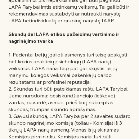
LAPA Tarybai imtis atitinkamų veiksmų. Tai gali būti ir
rekomendavimas sustabdyti ar nutraukti narystę
LAPA bei individualią ar grupinę narystę IAAP.
Skundų dėl LAPA etikos pažeidimų vertinimo ir
nagrinėjimo tvarka
1. Pacientai bei jų įgalioti asmenys turi teisę apskųsti
bet kokius analitinių psichologų (LAPA narių)
veiksmus. LAPA nariai taip pat gali skųstis, jei, jų
manymu, kolegos veiksmai pakenkė jų darbo
rezultatams ar profesinei reputacijai.
2. Skundas turi būti pateikiamas raštu LAPA Tarybai.
Jame nurodoma: besiskundžiančiojo (ieškovo)
vardas, pavardė; asmuo, prieš kurį nukreiptas
skundas; trumpas skundo aprašymas.
3. Gavusi skundą, LAPA Taryba per 2 savaites sudaro
skundo nagrinėjimo komisiją (toliau - Komisija) iš 3
tikrųjų LAPA narių asmenų. Vienas iš jų skiriamas
Komisijos pirmininku. Komisijos nariai turi būti