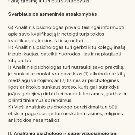
fizinę grėsmę ir turi būti sustabdytas.
Svarbiausios asmeninės atsakomybės
G) Analitinis psichologas privalo teisingai informuoti
apie savo kvalifikaciją ir neteigti turįs tokios
kvalifikacijos, kokios iš tiesų neturi.
H) Analitinis psichologas turi gerbti kitų kolegų įnašą
ir publikacijas, pateikti nuorodas į jas ir neplagijuoti
kitų darbo.
I) Analitinis psichologas turi nutraukti savo praktiką,
jei sunkiai ar nuolat yra paveiktas (1) alkoholio ar kitų
medžiagų vartojimo; ar (2) fizinės ar psichologinės
ligos ar kitokio sunkaus streso, kuris gali sutrikdyti
jo/jos gebėjimą dirbti bei naudoti tinkamus įgūdžius ir
priimti tinkamus sprendimus.
K) Vieši analitinio psichologo pareiškimai turi būti
etiški ir pagarbūs, jie turi neskatinti rasinės, religinės
ar kitokios nesantaikos.
II. Analitinio psichologo ir supervizuojamojo bei