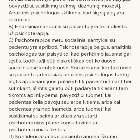
pavyzdžiui, susitikimų trukmę, dažnumą, mokestį.
Analitinis psichologas užtikrina, kad šių sąlygų yra
laikomasi.
B) Finansiniai sandoriai su pacientu yra tik mokestis
už psichoterapiją.
C) Psichoterapijos metu socialiniai santykiai su
pacientu yra apriboti. Psichoterapiją baigus, analitinis
psichologas turi paisyti to, kad perkėlimo jausmai gali
tęstis, todėl jis/ji būti diskretiškas bet kokiuose
socialiniuose kontaktuose. Socialiniuose kontaktuose
su paciento artimaisiais analitinis psichologas turėtų
elgtis apdairiai ir juos palaikyti tik pacientui žinant bei
sutinkant. Išimtis galėtų būti padaryta tik esant tam
tikroms aplinkybėms, pavyzdžiui tuomet, kai
pacientas kelia pavojų sau arba kitiems, arba kai
pacientas yra nepilnametis, arba tuomet, kai
susitikimai su šeima ar kitais yra sutarti
psichoterapijos plane konsultavimo ar
psichoterapiniais tikslais.
D) Konfidencialumas ir paciento anonimiškumo