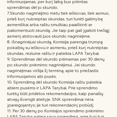
informuojamas, per kurį laiką bus priimtas
sprendimas dėl jo skundo.
7.Skundo nagrinėjimo metu tiek ieškovas, tiek asmuo,
prieš kurį nukreiptas skundas, turi turėti galimybę
asmeniškai arba raštu smulkiau paaiškinti ar
pakomentuoti skundą. Jie taip pat gali įgalioti trečiąjį
asmenį atstovauti juos skundo nagrinėjime.
8. Išnagrinėjusi skundą, Komisija parengia trumpą
pokalbių su ieškovu ir asmeniu, prieš kurį nukreiptas
skundas, reziume raštu ir pateikia LAPA Tarybai.
9. Sprendimas dėl skundo priimamas per 30 dienų
po skundo priėmimo nagrinėjimui. Jei skundo
nagrinėjimas viršija šį terminą, apie to priežastis
informuojamos abi pusės.
10. Sprendimą dėl skundo Komisija raštu pateikia
abiem pusėms ir LAPA Tarybai. Prie sprendimo
turėtų būti pridėtos rekomendacijos, kaip panašių
atvejų išvengti ateityje. SNK sprendimai nėra
įpareigojantys; jie turi rekomendacinį pobūdį.
11. Per 30 dienų po Komisijos sprendimo priėmimo
LAPA Taryba priima savo sprendimą, apie kurį turi