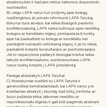
atsakomybės ir kad jam nebus taikomos drausminės
nuobaudos.
B) Jeigu LAPA narys turi įrodymų apie kolegų
nusižengimus, jis privalo informuoti LAPA Tarybą,
išskyrus tuos atvejus, kai reikia išsaugoti paciento
konfidencialumą. LAPA nariui sužinojus apie neetišką
kolegos ar kandidato elgesį, pirmiausia jis/ji turėtų
apie tai pasikalbėti su kolega ar kandidatu bei
pamėginti nutraukti netinkamą elgesį, ir, jei to reikia,
paskatinti kreiptis konsultacijos ar psichoterapijos.
Jei to nepavyksta padaryti tiesiogiai ir/arba reikia
laikytis konfidencialumo, suinteresuotasis LAPA
narys turėtų kreiptis į LAPA prezidentą.
Pareiga atsiskaityti LAPA Tarybai
C) Atsisakymas susitikti su LAPA Taryba ir
geranoriškai bendradarbiauti, kai LAPA narys yra
kviečiamas atsakyti į skundą, kad būtų įvertinta, ar
buvo pažeista etika, laikomas neetišku ar
neprofesionaliu elgesiu ir gali būti pagrindu atskiram
apkaltinimui. Šis nepaklusimas gali būti pagrindu