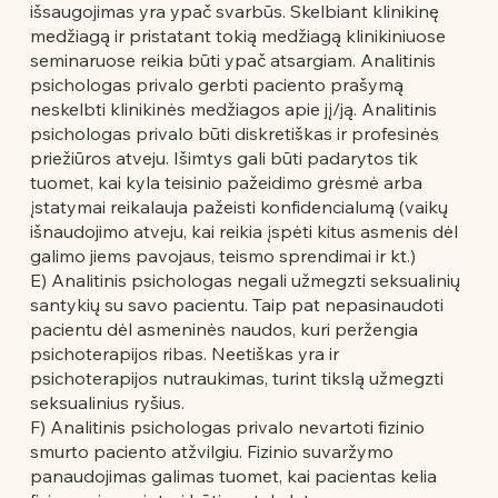
išsaugojimas yra ypač svarbūs. Skelbiant klinikinę
medžiagą ir pristatant tokią medžiagą klinikiniuose
seminaruose reikia būti ypač atsargiam. Analitinis
psichologas privalo gerbti paciento prašymą
neskelbti klinikinės medžiagos apie jį/ją. Analitinis
psichologas privalo būti diskretiškas ir profesinės
priežiūros atveju. Išimtys gali būti padarytos tik
tuomet, kai kyla teisinio pažeidimo grėsmė arba
įstatymai reikalauja pažeisti konfidencialumą (vaikų
išnaudojimo atveju, kai reikia įspėti kitus asmenis dėl
galimo jiems pavojaus, teismo sprendimai ir kt.)
E) Analitinis psichologas negali užmegzti seksualinių
santykių su savo pacientu. Taip pat nepasinaudoti
pacientu dėl asmeninės naudos, kuri peržengia
psichoterapijos ribas. Neetiškas yra ir
psichoterapijos nutraukimas, turint tikslą užmegzti
seksualinius ryšius.
F) Analitinis psichologas privalo nevartoti fizinio
smurto paciento atžvilgiu. Fizinio suvaržymo
panaudojimas galimas tuomet, kai pacientas kelia