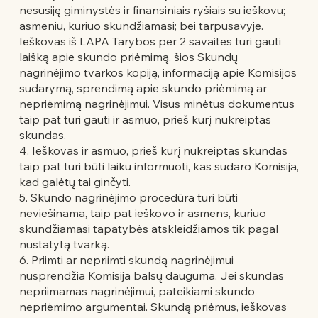
nesusiję giminystės ir finansiniais ryšiais su ieškovu;
asmeniu, kuriuo skundžiamasi; bei tarpusavyje.
Ieškovas iš LAPA Tarybos per 2 savaites turi gauti
laišką apie skundo priėmimą, šios Skundų
nagrinėjimo tvarkos kopiją, informaciją apie Komisijos
sudarymą, sprendimą apie skundo priėmimą ar
nepriėmimą nagrinėjimui. Visus minėtus dokumentus
taip pat turi gauti ir asmuo, prieš kurį nukreiptas
skundas.
4. Ieškovas ir asmuo, prieš kurį nukreiptas skundas
taip pat turi būti laiku informuoti, kas sudaro Komisija,
kad galėtų tai ginčyti.
5. Skundo nagrinėjimo procedūra turi būti
neviešinama, taip pat ieškovo ir asmens, kuriuo
skundžiamasi tapatybės atskleidžiamos tik pagal
nustatytą tvarką.
6. Priimti ar nepriimti skundą nagrinėjimui
nusprendžia Komisija balsų dauguma. Jei skundas
nepriimamas nagrinėjimui, pateikiami skundo
nepriėmimo argumentai. Skundą priėmus, ieškovas