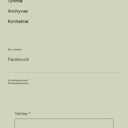
Tyrimai
Archyvas
Kontaktai
Soc. tinklai
Facebook
Turite klausimų?
Parašykite mums.
Vardas
*