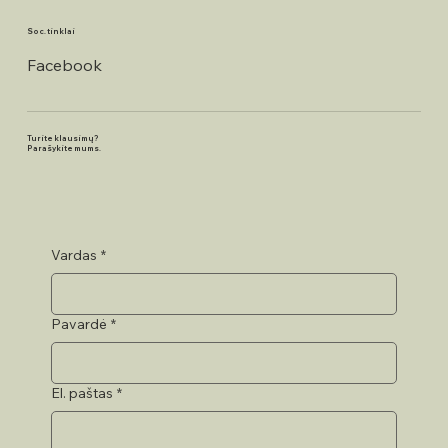
Soc. tinklai
Facebook
Turite klausimų?
Parašykite mums.
Vardas
*
Pavardė
*
El. paštas
*