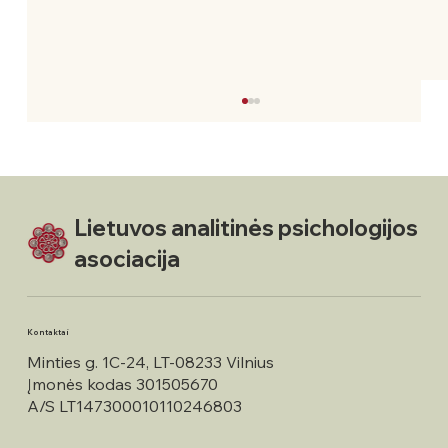
Lietuvos analitinės psichologijos
asociacija
LAPA atsinaujino: priimtos naujos
Kontaktai
narės, ketverių metų kadencijai išrinkta
Minties g. 1C-24, LT-08233 Vilnius
prezidentė ir taryba
Įmonės kodas 301505670
A/S LT147300010110246803