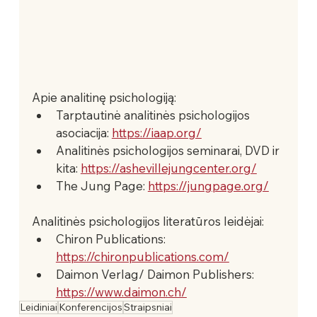
Apie analitinę psichologiją:
Tarptautinė analitinės psichologijos 
asociacija: 
https://iaap.org/
Analitinės psichologijos seminarai, DVD ir 
kita: 
https://ashevillejungcenter.org/
The Jung Page: 
https://jungpage.org/
Analitinės psichologijos literatūros leidėjai: 
Chiron Publications: 
https://chironpublications.com/
Daimon Verlag/ Daimon Publishers: 
https://www.daimon.ch/
Leidiniai
Konferencijos
Straipsniai