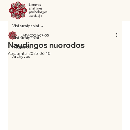
Visi straipsniai
LAPA
2024-07-05
Visi straipsniai
Naudingos nuorodos
Naujienos
Atnaujinta:
2025-06-10
Archyvas