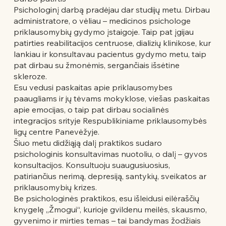
Psichologinį darbą pradėjau dar studijų metu. Dirbau
administratore, o vėliau – medicinos psichologe
priklausomybių gydymo įstaigoje. Taip pat įgijau
patirties reabilitacijos centruose, dializių klinikose, kur
lankiau ir konsultavau pacientus gydymo metu, taip
pat dirbau su žmonėmis, sergančiais išsėtine
skleroze.
Esu vedusi paskaitas apie priklausomybes
paaugliams ir jų tėvams mokyklose, viešas paskaitas
apie emocijas, o taip pat dirbau socialinės
integracijos srityje Respublikiniame priklausomybės
ligų centre Panevėžyje.
Šiuo metu didžiąją dalį praktikos sudaro
psichologinis konsultavimas nuotoliu, o dalį – gyvos
konsultacijos. Konsultuoju suaugusiuosius,
patiriančius nerimą, depresiją, santykių, sveikatos ar
priklausomybių krizes.
Be psichologinės praktikos, esu išleidusi eilėraščių
knygelę „Žmogui“, kurioje gvildenu meilės, skausmo,
gyvenimo ir mirties temas – tai bandymas žodžiais