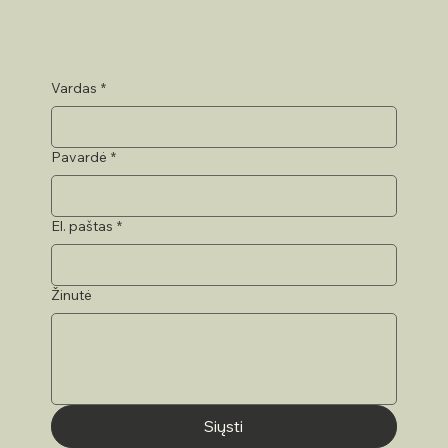
Vardas
*
Pavardė
*
El. paštas
*
Žinutė
Siųsti