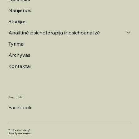
Naujienos
Studijos
Analitinė psichoterapija ir psichoanalizė
Tyrimai
Archyvas
Kontaktai
Soc. tinklai
Facebook
Turite klausimų?
Parašykite mums.