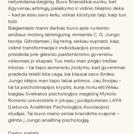
neturėdama išeiginių. Buvo finansiškai sunku, bet
išgyvenau artimųjų palaikymo ir vidinio tikėjimo dėka
– kad jei eisiu savo keliu, viskas klostysis taip, kaip turi
būti.
Baigiamasis mano darbas buvo apie vyresnio
amžiaus moterų laimingumą, remiantis C. G. Jungo
teorija. Gilindamasi į šią temą, siekiau suprasti, kaip
vidinė transformacija ir individuacijos procesas
prisideda prie gilesnio pasitenkinimo gyvenimu
vėlesniais jo etapais. Tuo metu man prigijo trečias
inkstas – tai tapo asmeniniu įrodymu, kad gyvenimas
pradeda tekėti kita vaga, kai klausai savo širdies.
Jungo idėjos man tapo labai artimos. Jau žinojau –
tai ta psichoterapijos kryptis, kuria noriu eiti.Vėliau
baigiau Sveikatos psichologijos magistrą Mykolo
Romerio universitete ir įstojau į podiplomines LAPA
(Lietuvos Analitinės Psichologijos Asociacijos)
studijas. Tai buvo mano seniai brandinta svajonė –
gilintis į Jungo analitinę psichologiją.
Darbo patirtis