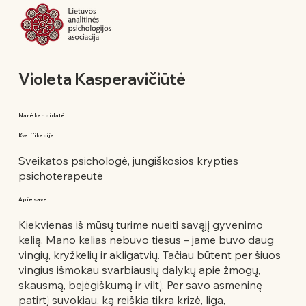
Violeta Kasperavičiūtė
Narė kandidatė
Kvalifikacija
Sveikatos psichologė, jungiškosios krypties
psichoterapeutė
Apie save
Kiekvienas iš mūsų turime nueiti savąjį gyvenimo
kelią. Mano kelias nebuvo tiesus – jame buvo daug
vingių, kryžkelių ir akligatvių. Tačiau būtent per šiuos
vingius išmokau svarbiausių dalykų apie žmogų,
skausmą, bejėgiškumą ir viltį. Per savo asmeninę
patirtį suvokiau, ką reiškia tikra krizė, liga,