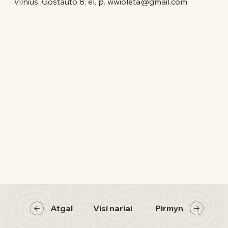
Vilnius, Goštauto 8, el. p.
wwioleta@gmail.com
Atgal
Visi nariai
Pirmyn