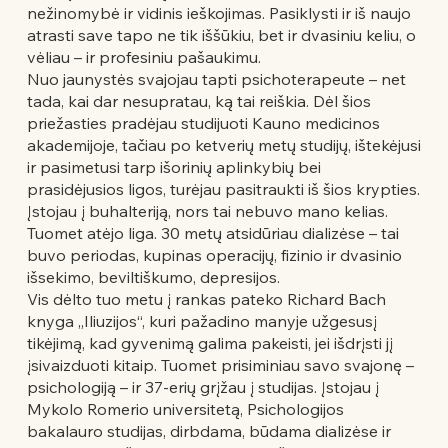
nežinomybė ir vidinis ieškojimas. Pasiklysti ir iš naujo
atrasti save tapo ne tik iššūkiu, bet ir dvasiniu keliu, o
vėliau – ir profesiniu pašaukimu.
Nuo jaunystės svajojau tapti psichoterapeute – net
tada, kai dar nesupratau, ką tai reiškia. Dėl šios
priežasties pradėjau studijuoti Kauno medicinos
akademijoje, tačiau po ketverių metų studijų, ištekėjusi
ir pasimetusi tarp išorinių aplinkybių bei
prasidėjusios ligos, turėjau pasitraukti iš šios krypties.
Įstojau į buhalteriją, nors tai nebuvo mano kelias.
Tuomet atėjo liga. 30 metų atsidūriau dializėse – tai
buvo periodas, kupinas operacijų, fizinio ir dvasinio
išsekimo, beviltiškumo, depresijos.
Vis dėlto tuo metu į rankas pateko Richard Bach
knyga „Iliuzijos“, kuri pažadino manyje užgesusį
tikėjimą, kad gyvenimą galima pakeisti, jei išdrįsti jį
įsivaizduoti kitaip. Tuomet prisiminiau savo svajonę –
psichologiją – ir 37-erių grįžau į studijas. Įstojau į
Mykolo Romerio universitetą, Psichologijos
bakalauro studijas, dirbdama, būdama dializėse ir