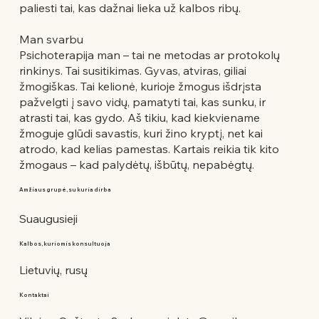
paliesti tai, kas dažnai lieka už kalbos ribų.
Man svarbu
Psichoterapija man – tai ne metodas ar protokolų
rinkinys. Tai susitikimas. Gyvas, atviras, giliai
žmogiškas. Tai kelionė, kurioje žmogus išdrįsta
pažvelgti į savo vidų, pamatyti tai, kas sunku, ir
atrasti tai, kas gydo. Aš tikiu, kad kiekviename
žmoguje glūdi savastis, kuri žino kryptį, net kai
atrodo, kad kelias pamestas. Kartais reikia tik kito
žmogaus – kad palydėtų, išbūtų, nepabėgtų.
Amžiaus grupė, su kuria dirba
Suaugusieji
Kalbos, kuriomis konsultuoja
Lietuvių, rusų
Kontaktai