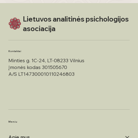
Lietuvos analitinės psichologijos
asociacija
Kontaktai
Minties g. 1C-24, LT-08233 Vilnius
Įmonės kodas 301505670
A/S LT147300010110246803
Meniu
Apie mus