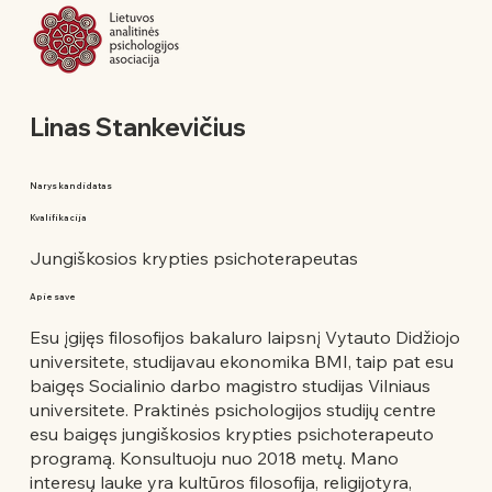
Linas Stankevičius
Narys kandidatas
Kvalifikacija
Jungiškosios krypties psichoterapeutas
Apie save
Esu įgijęs filosofijos bakaluro laipsnį Vytauto Didžiojo
universitete, studijavau ekonomika BMI, taip pat esu
baigęs Socialinio darbo magistro studijas Vilniaus
universitete. Praktinės psichologijos studijų centre
esu baigęs jungiškosios krypties psichoterapeuto
programą. Konsultuoju nuo 2018 metų. Mano
interesų lauke yra kultūros filosofija, religijotyra,