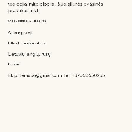
teologija, mitolologija , šiuolaikinės dvasinės
praktikos ir k.t.
Amžiaus grupė, su kuria dirba
Suaugusieji
Kalbos, kuriomis konsultuoja
Lietuvių, anglų, rusų
Kontaktai
El. p.
temsta@gmail.com
, tel. +37068650255