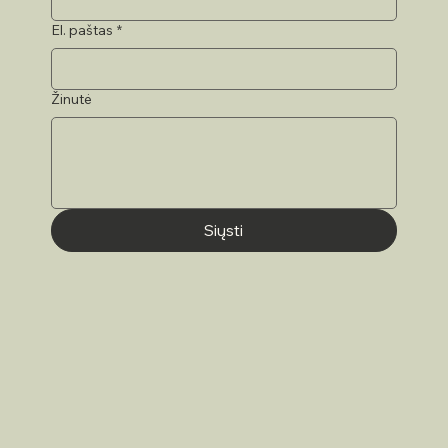
El. paštas
*
Žinutė
Siųsti