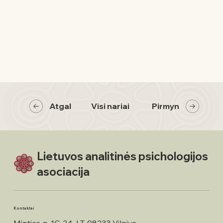
Atgal
Visi nariai
Pirmyn
Lietuvos analitinės psichologijos
asociacija
Kontaktai
Minties g. 1C-24, LT-08233 Vilnius