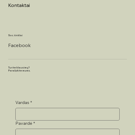
Kontaktai
Soc. tinklai
Facebook
Turite klausimų?
Parašykite mums.
Vardas
*
Pavardė
*