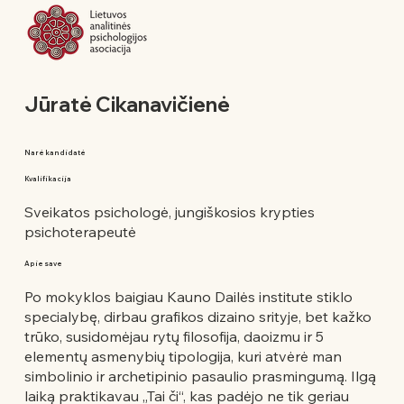
Jūratė Cikanavičienė
Narė kandidatė
Kvalifikacija
Sveikatos psichologė, jungiškosios krypties
psichoterapeutė
Apie save
Po mokyklos baigiau Kauno Dailės institute stiklo
specialybę, dirbau grafikos dizaino srityje, bet kažko
trūko, susidomėjau rytų filosofija, daoizmu ir 5
elementų asmenybių tipologija, kuri atvėrė man
simbolinio ir archetipinio pasaulio prasmingumą. Ilgą
laiką praktikavau „Tai či“, kas padėjo ne tik geriau