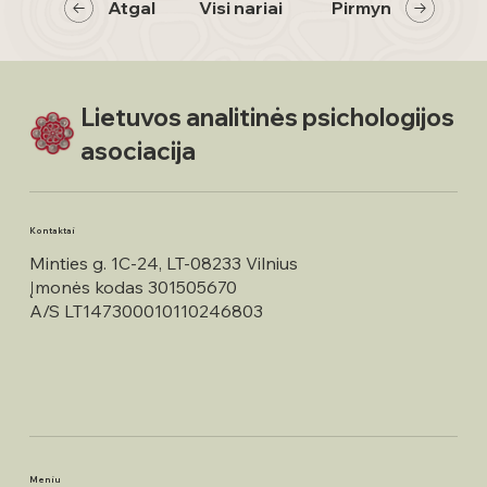
Atgal
Visi nariai
Pirmyn
Lietuvos analitinės psichologijos
asociacija
Kontaktai
Minties g. 1C-24, LT-08233 Vilnius
Įmonės kodas 301505670
A/S LT147300010110246803
Meniu