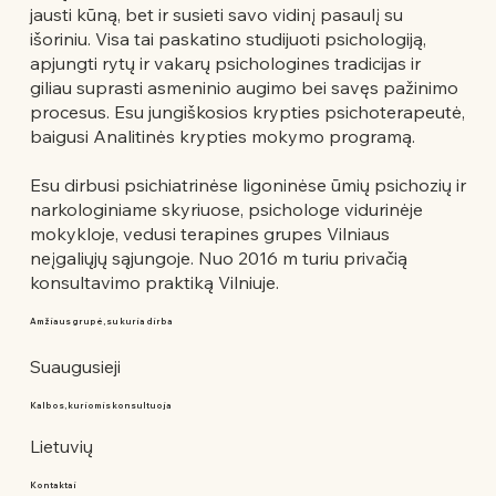
jausti kūną, bet ir susieti savo vidinį pasaulį su
išoriniu. Visa tai paskatino studijuoti psichologiją,
apjungti rytų ir vakarų psichologines tradicijas ir
giliau suprasti asmeninio augimo bei savęs pažinimo
procesus. Esu jungiškosios krypties psichoterapeutė,
baigusi Analitinės krypties mokymo programą.
Esu dirbusi psichiatrinėse ligoninėse ūmių psichozių ir
narkologiniame skyriuose, psichologe vidurinėje
mokykloje, vedusi terapines grupes Vilniaus
neįgaliųjų sąjungoje. Nuo 2016 m turiu privačią
konsultavimo praktiką Vilniuje.
Amžiaus grupė, su kuria dirba
Suaugusieji
Kalbos, kuriomis konsultuoja
Lietuvių
Kontaktai