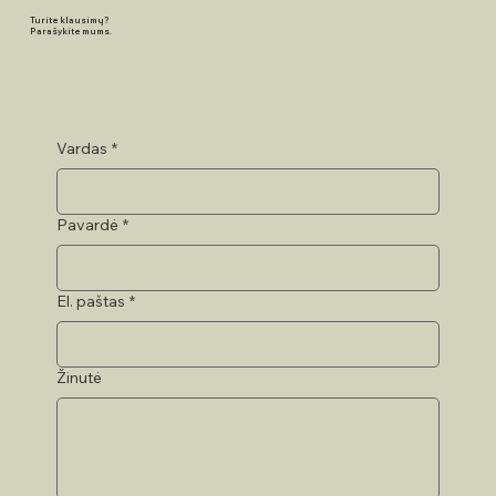
Turite klausimų?
Parašykite mums.
Vardas
*
Pavardė
*
El. paštas
*
Žinutė