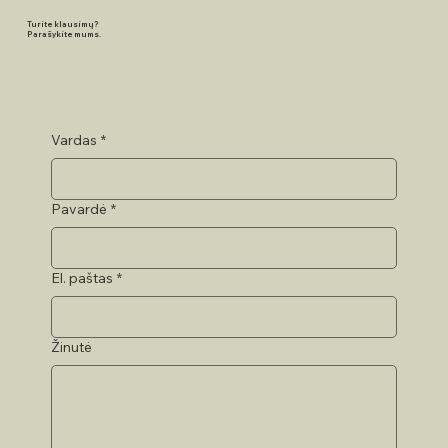
Turite klausimų?
Parašykite mums.
Vardas
*
Pavardė
*
El. paštas
*
Žinutė