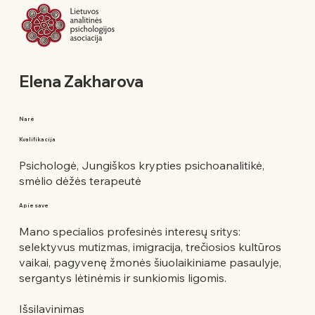
Elena Zakharova
Narė
Kvalifikacija
Psichologė, Jungiškos krypties psichoanalitikė,
smėlio dėžės terapeutė
Apie save
Mano specialios profesinės interesų sritys:
selektyvus mutizmas, imigracija, trečiosios kultūros
vaikai, pagyvenę žmonės šiuolaikiniame pasaulyje,
sergantys lėtinėmis ir sunkiomis ligomis.
Išsilavinimas