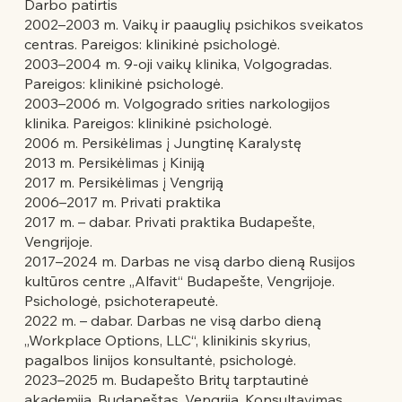
Darbo patirtis
2002–2003 m. Vaikų ir paauglių psichikos sveikatos
centras. Pareigos: klinikinė psichologė.
2003–2004 m. 9-oji vaikų klinika, Volgogradas.
Pareigos: klinikinė psichologė.
2003–2006 m. Volgogrado srities narkologijos
klinika. Pareigos: klinikinė psichologė.
2006 m. Persikėlimas į Jungtinę Karalystę
2013 m. Persikėlimas į Kiniją
2017 m. Persikėlimas į Vengriją
2006–2017 m. Privati praktika
2017 m. – dabar. Privati praktika Budapešte,
Vengrijoje.
2017–2024 m. Darbas ne visą darbo dieną Rusijos
kultūros centre „Alfavit“ Budapešte, Vengrijoje.
Psichologė, psichoterapeutė.
2022 m. – dabar. Darbas ne visą darbo dieną
„Workplace Options, LLC“, klinikinis skyrius,
pagalbos linijos konsultantė, psichologė.
2023–2025 m. Budapešto Britų tarptautinė
akademija. Budapeštas, Vengrija. Konsultavimas,