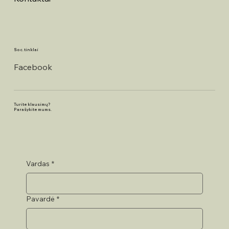
Soc. tinklai
Facebook
Turite klausimų?
Parašykite mums.
Vardas
*
Pavardė
*