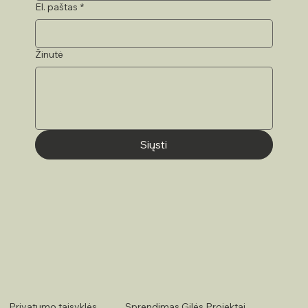
El. paštas
*
Žinutė
Siųsti
Sprendimas Gilės Projektai
Privatumo taisyklės