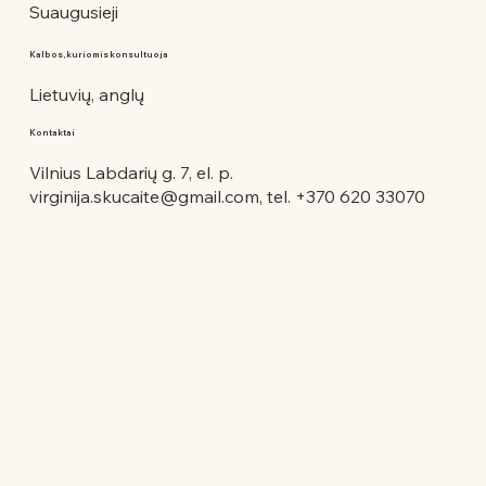
Suaugusieji
Kalbos, kuriomis konsultuoja
Lietuvių, anglų
Kontaktai
Vilnius Labdarių g. 7, el. p.
virginija.skucaite@gmail.com
, tel. +370 620 33070