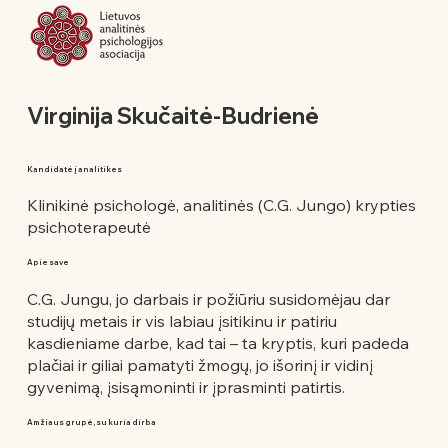
Virginija Skučaitė-Budrienė
Kandidatė į analitikes
Klinikinė psichologė, analitinės (C.G. Jungo) krypties
psichoterapeutė
Apie save
C.G. Jungu, jo darbais ir požiūriu susidomėjau dar
studijų metais ir vis labiau įsitikinu ir patiriu
kasdieniame darbe, kad tai – ta kryptis, kuri padeda
plačiai ir giliai pamatyti žmogų, jo išorinį ir vidinį
gyvenimą, įsisąmoninti ir įprasminti patirtis.
Amžiaus grupė, su kuria dirba