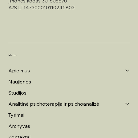
Įmonės kodas 301505670
A/S LT147300010110246803
Meniu
Apie mus
Naujienos
Studijos
Analitinė psichoterapija ir psichoanalizė
Tyrimai
Archyvas
Kontaktai