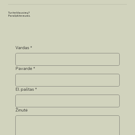
Turite klausimų?
Parašykite mums.
Vardas
*
Pavardė
*
El. paštas
*
Žinutė