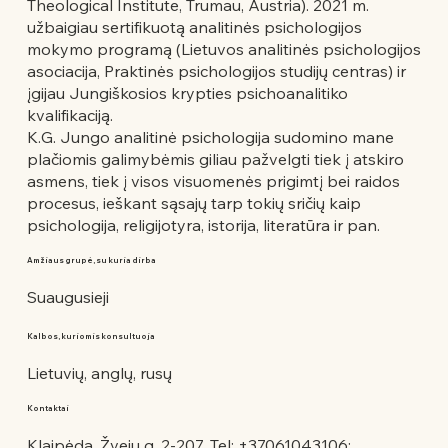
Theological Institute, Trumau, Austria). 2021 m.
užbaigiau sertifikuotą analitinės psichologijos
mokymo programą (Lietuvos analitinės psichologijos
asociacija, Praktinės psichologijos studijų centras) ir
įgijau Jungiškosios krypties psichoanalitiko
kvalifikaciją.
K.G. Jungo analitinė psichologija sudomino mane
plačiomis galimybėmis giliau pažvelgti tiek į atskiro
asmens, tiek į visos visuomenės prigimtį bei raidos
procesus, ieškant sąsajų tarp tokių sričių kaip
psichologija, religijotyra, istorija, literatūra ir pan.
Amžiaus grupė, su kuria dirba
Suaugusieji
Kalbos, kuriomis konsultuoja
Lietuvių, anglų, rusų
Kontaktai
Klaipėda, Žvejų g. 2-207, Tel: +37061043106;