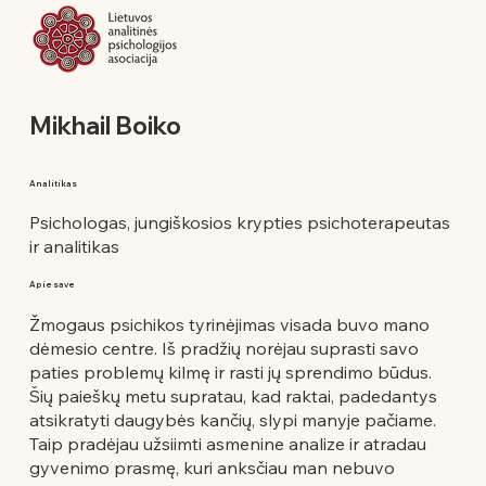
Mikhail Boiko
Analitikas
Psichologas, jungiškosios krypties psichoterapeutas
ir analitikas
Apie save
Žmogaus psichikos tyrinėjimas visada buvo mano
dėmesio centre. Iš pradžių norėjau suprasti savo
paties problemų kilmę ir rasti jų sprendimo būdus.
Šių paieškų metu supratau, kad raktai, padedantys
atsikratyti daugybės kančių, slypi manyje pačiame.
Taip pradėjau užsiimti asmenine analize ir atradau
gyvenimo prasmę, kuri anksčiau man nebuvo