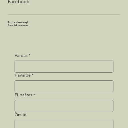
Facebook
Turite klausimų?
Parašykite mums.
Vardas
*
Pavardė
*
El. paštas
*
Žinutė