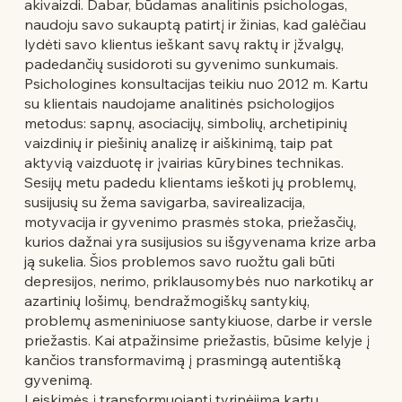
akivaizdi. Dabar, būdamas analitinis psichologas,
naudoju savo sukauptą patirtį ir žinias, kad galėčiau
lydėti savo klientus ieškant savų raktų ir įžvalgų,
padedančių susidoroti su gyvenimo sunkumais.
Psichologines konsultacijas teikiu nuo 2012 m. Kartu
su klientais naudojame analitinės psichologijos
metodus: sapnų, asociacijų, simbolių, archetipinių
vaizdinių ir piešinių analizę ir aiškinimą, taip pat
aktyvią vaizduotę ir įvairias kūrybines technikas.
Sesijų metu padedu klientams ieškoti jų problemų,
susijusių su žema savigarba, savirealizacija,
motyvacija ir gyvenimo prasmės stoka, priežasčių,
kurios dažnai yra susijusios su išgyvenama krize arba
ją sukelia. Šios problemos savo ruožtu gali būti
depresijos, nerimo, priklausomybės nuo narkotikų ar
azartinių lošimų, bendražmogiškų santykių,
problemų asmeniniuose santykiuose, darbe ir versle
priežastis. Kai atpažinsime priežastis, būsime kelyje į
kančios transformavimą į prasmingą autentišką
gyvenimą.
Leiskimės į transformuojantį tyrinėjimą kartu.