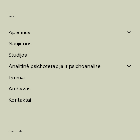
Meniu
Apie mus
Naujienos
Studijos
Analitinė psichoterapija ir psichoanalizė
Tyrimai
Archyvas
Kontaktai
Soc. tinklai