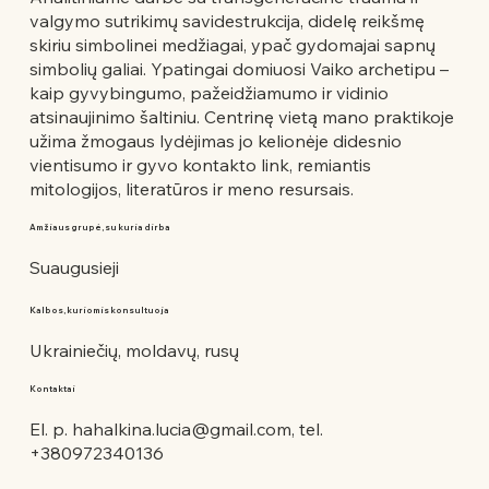
valgymo sutrikimų savidestrukcija, didelę reikšmę
skiriu simbolinei medžiagai, ypač gydomajai sapnų
simbolių galiai. Ypatingai domiuosi Vaiko archetipu –
kaip gyvybingumo, pažeidžiamumo ir vidinio
atsinaujinimo šaltiniu. Centrinę vietą mano praktikoje
užima žmogaus lydėjimas jo kelionėje didesnio
vientisumo ir gyvo kontakto link, remiantis
mitologijos, literatūros ir meno resursais.
Amžiaus grupė, su kuria dirba
Suaugusieji
Kalbos, kuriomis konsultuoja
Ukrainiečių, moldavų, rusų
Kontaktai
El. p.
hahalkina.lucia@gmail.com
, tel.
+380972340136