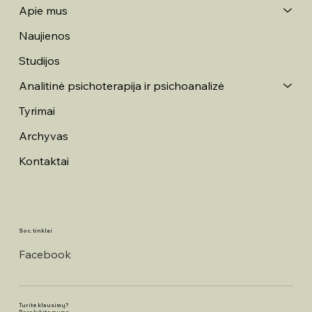
Apie mus
Naujienos
Studijos
Analitinė psichoterapija ir psichoanalizė
Tyrimai
Archyvas
Kontaktai
Soc. tinklai
Facebook
Turite klausimų?