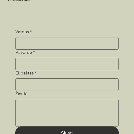
Parašykite mums.
Vardas
*
Pavardė
*
El. paštas
*
Žinutė
Siųsti