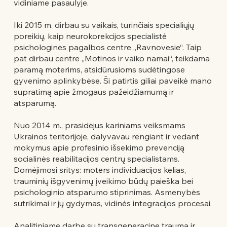
vidiniame pasaulyje.
Iki 2015 m. dirbau su vaikais, turinčiais specialiųjų
poreikių, kaip neurokorekcijos specialistė
psichologinės pagalbos centre „Ravnovesie“. Taip
pat dirbau centre „Motinos ir vaiko namai“, teikdama
paramą moterims, atsidūrusioms sudėtingose
gyvenimo aplinkybėse. Ši patirtis giliai paveikė mano
supratimą apie žmogaus pažeidžiamumą ir
atsparumą.
Nuo 2014 m., prasidėjus kariniams veiksmams
Ukrainos teritorijoje, dalyvavau rengiant ir vedant
mokymus apie profesinio išsekimo prevenciją
socialinės reabilitacijos centrų specialistams.
Domėjimosi sritys: moters individuacijos kelias,
trauminių išgyvenimų įveikimo būdų paieška bei
psichologinio atsparumo stiprinimas. Asmenybės
sutrikimai ir jų gydymas, vidinės integracijos procesai.
Analitiniame darbe su transgeneracine trauma ir