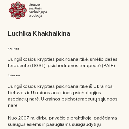
Luchika Khakhalkina
Analitikė
Jungiškosios krypties psichoanalitikė, smėlio dėžės
terapeutė (DGST), psichodramos terapeutė (PAfE)
Apie save
Jungiškosios krypties psichoanalitikė iš Ukrainos,
Lietuvos ir Ukrainos analitinės psichologijos
asociacijų narė. Ukrainos psichoterapeutų sąjungos
narė.
Nuo 2007 m. dirbu privačioje praktikoje, padėdama
suaugusiesiems ir paaugliams susigaudyti jų