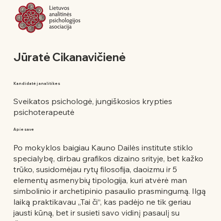
Jūratė Cikanavičienė
Kandidatė į analitikes
Sveikatos psichologė, jungiškosios krypties
psichoterapeutė
Apie save
Po mokyklos baigiau Kauno Dailės institute stiklo
specialybę, dirbau grafikos dizaino srityje, bet kažko
trūko, susidomėjau rytų filosofija, daoizmu ir 5
elementų asmenybių tipologija, kuri atvėrė man
simbolinio ir archetipinio pasaulio prasmingumą. Ilgą
laiką praktikavau „Tai či“, kas padėjo ne tik geriau
jausti kūną, bet ir susieti savo vidinį pasaulį su