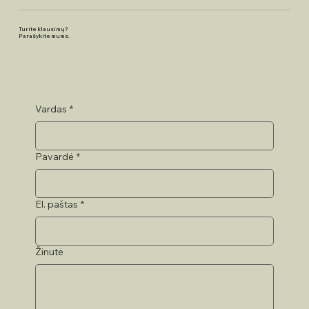
Turite klausimų?
Parašykite mums.
Vardas
*
Pavardė
*
El. paštas
*
Žinutė