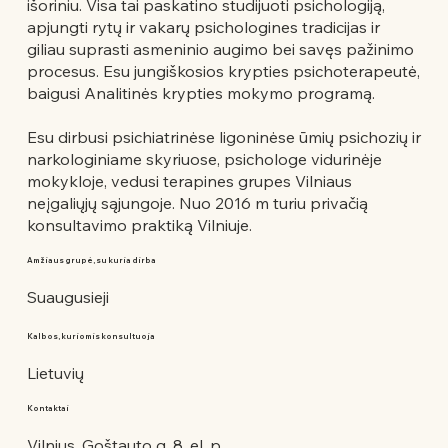
išoriniu. Visa tai paskatino studijuoti psichologiją,
apjungti rytų ir vakarų psichologines tradicijas ir
giliau suprasti asmeninio augimo bei savęs pažinimo
procesus. Esu jungiškosios krypties psichoterapeutė,
baigusi Analitinės krypties mokymo programą.
Esu dirbusi psichiatrinėse ligoninėse ūmių psichozių ir
narkologiniame skyriuose, psichologe vidurinėje
mokykloje, vedusi terapines grupes Vilniaus
neįgaliųjų sąjungoje. Nuo 2016 m turiu privačią
konsultavimo praktiką Vilniuje.
Amžiaus grupė, su kuria dirba
Suaugusieji
Kalbos, kuriomis konsultuoja
Lietuvių
Kontaktai
Vilnius, Goštauto g. 8, el. p.