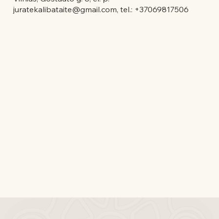
juratekalibataite@gmail.com
, tel.: +37069817506