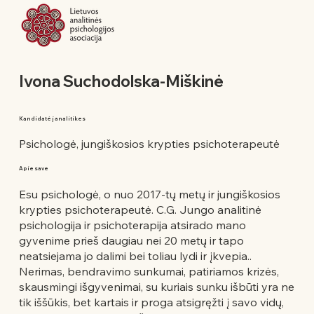
Ivona Suchodolska-Miškinė
Kandidatė į analitikes
Psichologė, jungiškosios krypties psichoterapeutė
Apie save
Esu psichologė, o nuo 2017-tų metų ir jungiškosios
krypties psichoterapeutė. C.G. Jungo analitinė
psichologija ir psichoterapija atsirado mano
gyvenime prieš daugiau nei 20 metų ir tapo
neatsiejama jo dalimi bei toliau lydi ir įkvepia..
Nerimas, bendravimo sunkumai, patiriamos krizės,
skausmingi išgyvenimai, su kuriais sunku išbūti yra ne
tik iššūkis, bet kartais ir proga atsigręžti į savo vidų,