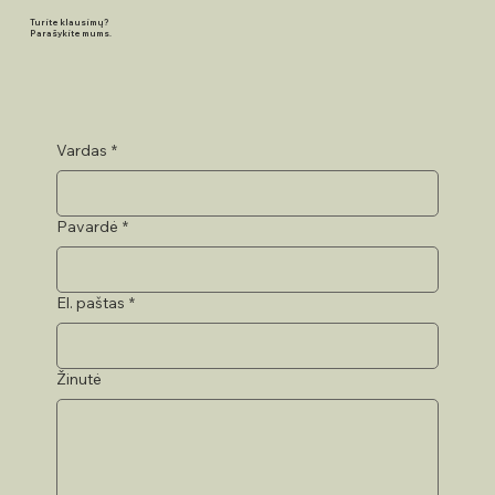
Turite klausimų?
Parašykite mums.
Vardas
*
Pavardė
*
El. paštas
*
Žinutė