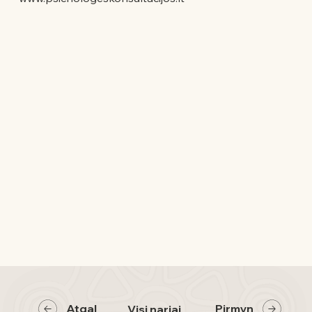
Atgal
Pirmyn
Visi nariai