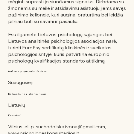
mėginti suprasti jo siunčiamus signalus. Dirbdama su
žmonėmis su meile ir atsidavimu asistuoju jiems savęs
pažinimo kelionėje, kuri augina, praturtina bei leidžia
pilniau būti su savimi ir pasauliu.
Esu ilgametė Lietuvos psichologų sąjungos bei
Lietuvos analitinės psichologijos asociacijos narė,
turinti EuroPsy sertifikatą klinikinės ir sveikatos
psichologijos srityje, kuris patvirtina europinio
psichologų kvalifikacijos standarto atitikimą.
Amžiaus grupė, su kuria dirba
Suaugusieji
Kalbos, kuriomis konsultuoja
Lietuvių
Kontaktai
Vilnius, el. p.
suchodolska.ivona@gmail.com
,
www.psichologeskonsultacijos.lt