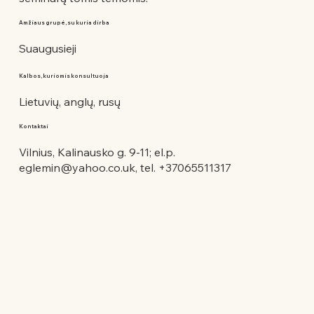
Amžiaus grupė, su kuria dirba
Suaugusieji
Kalbos, kuriomis konsultuoja
Lietuvių, anglų, rusų
Kontaktai
Vilnius, Kalinausko g. 9-11; el.p.
eglemin@yahoo.co.uk
, tel. +37065511317