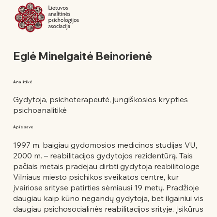
Eglė Minelgaitė Beinorienė
Analitikė
Gydytoja, psichoterapeutė, jungiškosios krypties
psichoanalitikė
Apie save
1997 m. baigiau gydomosios medicinos studijas VU,
2000 m. – reabilitacijos gydytojos rezidentūrą. Tais
pačiais metais pradėjau dirbti gydytoja reabilitologe
Vilniaus miesto psichikos sveikatos centre, kur
įvairiose srityse patirties sėmiausi 19 metų. Pradžioje
daugiau kaip kūno negandų gydytoja, bet ilgainiui vis
daugiau psichosocialinės reabilitacijos srityje. Įsikūrus