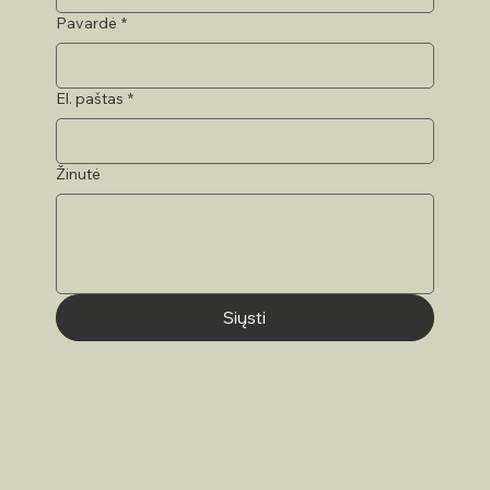
Pavardė
*
El. paštas
*
Žinutė
Siųsti