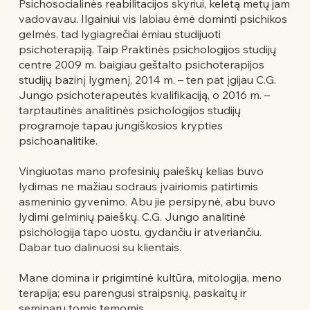
Psichosocialinės reabilitacijos skyriui, keletą metų jam
vadovavau. Ilgainiui vis labiau ėmė dominti psichikos
gelmės, tad lygiagrečiai ėmiau studijuoti
psichoterapiją. Taip Praktinės psichologijos studijų
centre 2009 m. baigiau geštalto psichoterapijos
studijų bazinį lygmenį, 2014 m. – ten pat įgijau C.G.
Jungo psichoterapeutės kvalifikaciją, o 2016 m. –
tarptautinės analitinės psichologijos studijų
programoje tapau jungiškosios krypties
psichoanalitike.
Vingiuotas mano profesinių paieškų kelias buvo
lydimas ne mažiau sodraus įvairiomis patirtimis
asmeninio gyvenimo. Abu jie persipynė, abu buvo
lydimi gelminių paieškų. C.G. Jungo analitinė
psichologija tapo uostu, gydančiu ir atveriančiu.
Dabar tuo dalinuosi su klientais.
Mane domina ir prigimtinė kultūra, mitologija, meno
terapija; esu parengusi straipsnių, paskaitų ir
seminarų tomis temomis.