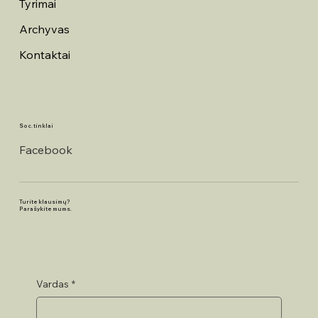
Tyrimai
Archyvas
Kontaktai
Soc. tinklai
Facebook
Turite klausimų?
Parašykite mums.
Vardas
*