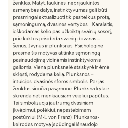
ženklas. Matyt, laukinės, neprijaukintos 
asmenybės dalys, instinktyvumas gali būti 
prasmingai aktualizuoti tik pasitelkus protą, 
sąmoningumą, dvasines vertybes.   Karalaitis, 
ieškodamas kelio pas užkeiktą svainių seserį, 
prie kaktos prisideda svainių dovanas – 
šerius, žvynus ir plunksnas. Psichologine 
prasme šis motyvas atitinka sąmoningą 
pasinaudojimą vidinėmis instinktyviomis 
galiomis. Viena plunksnelė atsiskyrė ir ėmė 
sklęsti, rodydama kelią. Plunksnos – 
intuicijos, dvasinės sferos simbolis. Per jas 
ženklus siunčia pasąmonė. Plunksna kyla ir 
skrenda net menkiausiam vėjeliui papūtus. 
Tai simbolizuoja jautrumą dvasiniam 
įkvėpimui, polėkiui, nepastebimam 
postūmiui (M-L von Franz). Plunksnos-
kelrodės motyvą įspūdingai išnaudojo 