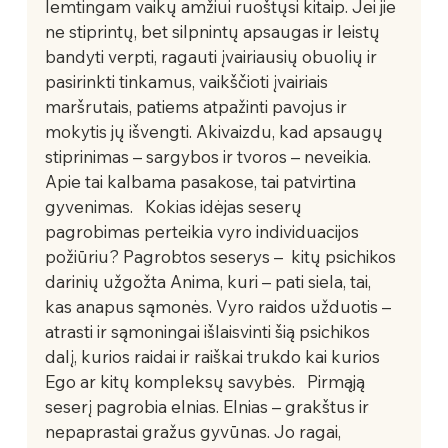
lemtingam vaikų amžiui ruoštųsi kitaip. Jei jie 
ne stiprintų, bet silpnintų apsaugas ir leistų 
bandyti verpti, ragauti įvairiausių obuolių ir 
pasirinkti tinkamus, vaikščioti įvairiais 
maršrutais, patiems atpažinti pavojus ir 
mokytis jų išvengti. Akivaizdu, kad apsaugų 
stiprinimas – sargybos ir tvoros – neveikia. 
Apie tai kalbama pasakose, tai patvirtina 
gyvenimas.   Kokias idėjas seserų 
pagrobimas perteikia vyro individuacijos 
požiūriu? Pagrobtos seserys –  kitų psichikos 
darinių užgožta Anima, kuri – pati siela, tai, 
kas anapus sąmonės. Vyro raidos užduotis – 
atrasti ir sąmoningai išlaisvinti šią psichikos 
dalį, kurios raidai ir raiškai trukdo kai kurios 
Ego ar kitų kompleksų savybės.   Pirmąją 
seserį pagrobia elnias. Elnias – grakštus ir 
nepaprastai gražus gyvūnas. Jo ragai, 