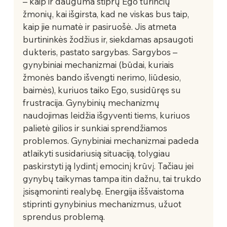
– kaip ir dauguma stiprų Ego turinčių 
žmonių, kai išgirsta, kad ne viskas bus taip, 
kaip jie numatė ir pasiruošė. Jis atmeta 
burtininkės žodžius ir, siekdamas apsaugoti 
dukteris, pastato sargybas. Sargybos – 
gynybiniai mechanizmai (būdai, kuriais 
žmonės bando išvengti nerimo, liūdesio, 
baimės), kuriuos taiko Ego, susidūręs su 
frustracija. Gynybinių mechanizmų 
naudojimas leidžia išgyventi tiems, kuriuos 
palietė gilios ir sunkiai sprendžiamos 
problemos. Gynybiniai mechanizmai padeda 
atlaikyti susidariusią situaciją, tolygiau 
paskirstyti ją lydintį emocinį krūvį. Tačiau jei 
gynybų taikymas tampa itin dažnu, tai trukdo 
įsisąmoninti realybę. Energija iššvaistoma 
stiprinti gynybinius mechanizmus, užuot 
sprendus problemą.