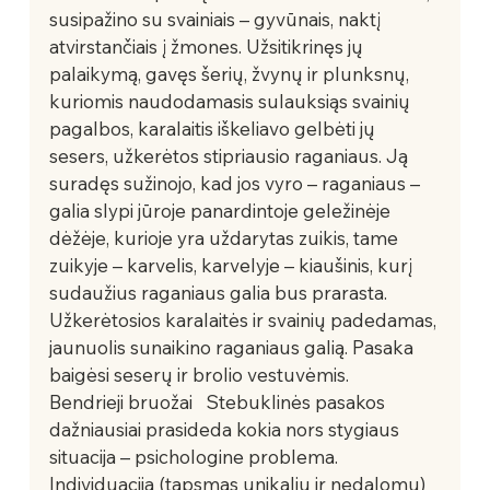
susipažino su svainiais – gyvūnais, naktį 
atvirstančiais į žmones. Užsitikrinęs jų 
palaikymą, gavęs šerių, žvynų ir plunksnų, 
kuriomis naudodamasis sulauksiąs svainių 
pagalbos, karalaitis iškeliavo gelbėti jų 
sesers, užkerėtos stipriausio raganiaus. Ją 
suradęs sužinojo, kad jos vyro – raganiaus – 
galia slypi jūroje panardintoje geležinėje 
dėžėje, kurioje yra uždarytas zuikis, tame 
zuikyje – karvelis, karvelyje – kiaušinis, kurį 
sudaužius raganiaus galia bus prarasta. 
Užkerėtosios karalaitės ir svainių padedamas, 
jaunuolis sunaikino raganiaus galią. Pasaka 
baigėsi seserų ir brolio vestuvėmis.    
Bendrieji bruožai   Stebuklinės pasakos 
dažniausiai prasideda kokia nors stygiaus 
situacija – psichologine problema. 
Individuacija (tapsmas unikaliu ir nedalomu) 