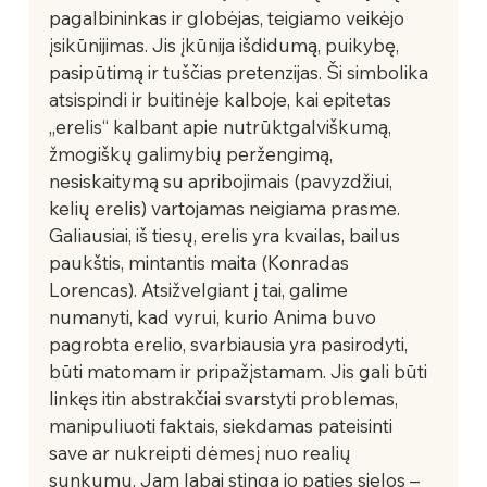
pagalbininkas ir globėjas, teigiamo veikėjo 
įsikūnijimas. Jis įkūnija išdidumą, puikybę, 
pasipūtimą ir tuščias pretenzijas. Ši simbolika 
atsispindi ir buitinėje kalboje, kai epitetas 
„erelis“ kalbant apie nutrūktgalviškumą, 
žmogiškų galimybių peržengimą, 
nesiskaitymą su apribojimais (pavyzdžiui, 
kelių erelis) vartojamas neigiama prasme. 
Galiausiai, iš tiesų, erelis yra kvailas, bailus 
paukštis, mintantis maita (Konradas 
Lorencas). Atsižvelgiant į tai, galime 
numanyti, kad vyrui, kurio Anima buvo 
pagrobta erelio, svarbiausia yra pasirodyti, 
būti matomam ir pripažįstamam. Jis gali būti 
linkęs itin abstrakčiai svarstyti problemas, 
manipuliuoti faktais, siekdamas pateisinti 
save ar nukreipti dėmesį nuo realių 
sunkumų. Jam labai stinga jo paties sielos – 