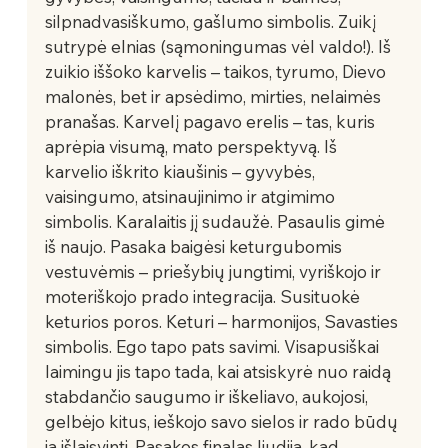
silpnadvasiškumo, gašlumo simbolis. Zuikį 
sutrypė elnias (sąmoningumas vėl valdo!). Iš 
zuikio iššoko karvelis – taikos, tyrumo, Dievo 
malonės, bet ir apsėdimo, mirties, nelaimės 
pranašas. Karvelį pagavo erelis – tas, kuris 
aprėpia visumą, mato perspektyvą. Iš 
karvelio iškrito kiaušinis – gyvybės, 
vaisingumo, atsinaujinimo ir atgimimo 
simbolis. Karalaitis jį sudaužė. Pasaulis gimė 
iš naujo. Pasaka baigėsi keturgubomis 
vestuvėmis – priešybių jungtimi, vyriškojo ir 
moteriškojo prado integracija. Susituokė 
keturios poros. Keturi – harmonijos, Savasties 
simbolis. Ego tapo pats savimi. Visapusiškai 
laimingu jis tapo tada, kai atsiskyrė nuo raidą 
stabdančio saugumo ir iškeliavo, aukojosi, 
gelbėjo kitus, ieškojo savo sielos ir rado būdų 
ją išlaisvinti. Pasakos finalas liudija, kad 