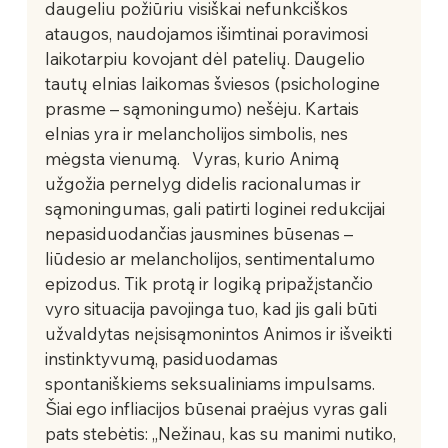
daugeliu požiūriu visiškai nefunkciškos 
ataugos, naudojamos išimtinai poravimosi 
laikotarpiu kovojant dėl patelių. Daugelio 
tautų elnias laikomas šviesos (psichologine 
prasme – sąmoningumo) nešėju. Kartais 
elnias yra ir melancholijos simbolis, nes 
mėgsta vienumą.   Vyras, kurio Animą 
užgožia pernelyg didelis racionalumas ir 
sąmoningumas, gali patirti loginei redukcijai 
nepasiduodančias jausmines būsenas – 
liūdesio ar melancholijos, sentimentalumo 
epizodus. Tik protą ir logiką pripažįstančio 
vyro situacija pavojinga tuo, kad jis gali būti 
užvaldytas neįsisąmonintos Animos ir išveikti 
instinktyvumą, pasiduodamas 
spontaniškiems seksualiniams impulsams. 
Šiai ego infliacijos būsenai praėjus vyras gali 
pats stebėtis: „Nežinau, kas su manimi nutiko, 