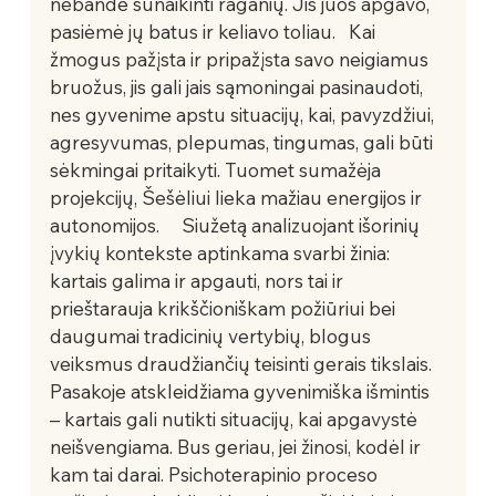
nebandė sunaikinti raganių. Jis juos apgavo, 
pasiėmė jų batus ir keliavo toliau.   Kai 
žmogus pažįsta ir pripažįsta savo neigiamus 
bruožus, jis gali jais sąmoningai pasinaudoti, 
nes gyvenime apstu situacijų, kai, pavyzdžiui, 
agresyvumas, plepumas, tingumas, gali būti 
sėkmingai pritaikyti. Tuomet sumažėja 
projekcijų, Šešėliui lieka mažiau energijos ir 
autonomijos.     Siužetą analizuojant išorinių 
įvykių kontekste aptinkama svarbi žinia: 
kartais galima ir apgauti, nors tai ir 
prieštarauja krikščioniškam požiūriui bei 
daugumai tradicinių vertybių, blogus 
veiksmus draudžiančių teisinti gerais tikslais. 
Pasakoje atskleidžiama gyvenimiška išmintis 
– kartais gali nutikti situacijų, kai apgavystė 
neišvengiama. Bus geriau, jei žinosi, kodėl ir 
kam tai darai. Psichoterapinio proceso 