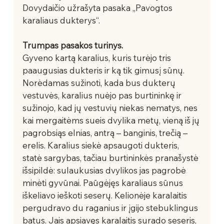
Dovydaičio užrašyta pasaka „Pavogtos 
karaliaus dukterys“. 
Trumpas pasakos turinys.
Gyveno kartą karalius, kuris turėjo tris 
paaugusias dukteris ir ką tik gimusį sūnų. 
Norėdamas sužinoti, kada bus dukterų 
vestuvės, karalius nuėjo pas burtininkę ir 
sužinojo, kad jų vestuvių niekas nematys, nes 
kai mergaitėms sueis dvylika metų, vieną iš jų 
pagrobsiąs elnias, antrą – banginis, trečią – 
erelis. Karalius siekė apsaugoti dukteris, 
statė sargybas, tačiau burtininkės pranašystė 
išsipildė: sulaukusias dvylikos jas pagrobė 
minėti gyvūnai. Paūgėjęs karaliaus sūnus 
iškeliavo ieškoti seserų. Kelionėje karalaitis 
pergudravo du raganius ir įgijo stebuklingus 
batus. Jais apsiavęs karalaitis surado seseris, 