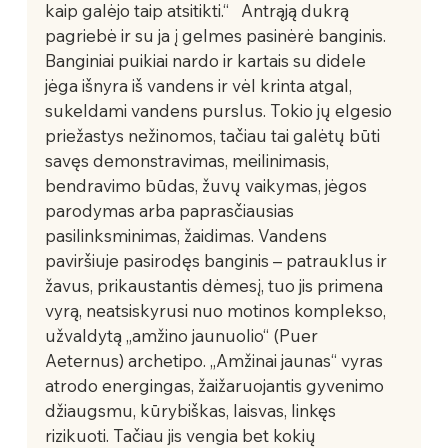
kaip galėjo taip atsitikti.“   Antrąją dukrą 
pagriebė ir su ja į gelmes pasinėrė banginis. 
Banginiai puikiai nardo ir kartais su didele 
jėga išnyra iš vandens ir vėl krinta atgal, 
sukeldami vandens purslus. Tokio jų elgesio 
priežastys nežinomos, tačiau tai galėtų būti 
savęs demonstravimas, meilinimasis, 
bendravimo būdas, žuvų vaikymas, jėgos 
parodymas arba paprasčiausias 
pasilinksminimas, žaidimas. Vandens 
paviršiuje pasirodęs banginis – patrauklus ir 
žavus, prikaustantis dėmesį, tuo jis primena 
vyrą, neatsiskyrusi nuo motinos komplekso, 
užvaldytą „amžino jaunuolio“ (Puer 
Aeternus) archetipo. „Amžinai jaunas“ vyras 
atrodo energingas, žaižaruojantis gyvenimo 
džiaugsmu, kūrybiškas, laisvas, linkęs 
rizikuoti. Tačiau jis vengia bet kokių 