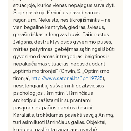
situacijoje, kurios vienas nepajėgus suvaldyti. 
Šioje pasakoje Išminčius pavadinamas 
raganiumi. Nekeista, nes tikroji išmintis – ne 
vien begalinė kantrybė, giedras, šviesus, 
geraširdiškas ir lengvas būvis. Tai ir rūstus 
žvilgsnis, destruktyviosios gyvenimo pusės, 
mirties patyrimas, gebėjimas sąžiningai išbūti 
gyvenimo dramas ir tragedijas, baigtines ir 
nepakeičiamas situacijas, nepasiduodant 
„optimizmo tironijai“ (Chwin, S. „Optimizmo 
tironija“, 
http://www.satenai.lt/?p=19735
), 
nesistengiant jų sušvelninti pozityviosios 
psichologijos „išmintimi“. Išminčiaus 
archetipui pažįstami ir suprantami 
pasąmonės, pačios gamtos dėsniai.   
Karalaitis, trokšdamas pasiekti savąją Animą, 
turi asimiliuoti Išminčiaus galias. Objektai, 
kuriuose paslėpta raganiaus gyvybė, 