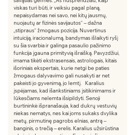
savąsias gelmes. „Aš nusprendžiau, kaip 
viskas turi būti, ir veiksiu pagal planą, 
nepaisydamas nei savo, nei kitų jausmų, 
nuojautų ar fizinės savijautos“ – dažna 
„stipraus“ žmogaus pozicija. Nuvertinus 
intuiciją, iracionalumą, bandymas išlaikyti ryšį 
su šia svarbia ir galinga pasaulio pažinimo 
funkcija įgauna primityvią išraišką. Pavyzdžiui, 
imama tikėti ekstrasensais, astrologais, kitais 
išoriniais ekspertais, kurie netgi be paties 
žmogaus dalyvavimo gali nusakyti ar net 
pakeisti jo gyvenimą, jo lemtį.   Karalius 
įspėjamas, kad išankstiniams įsitikinimams ir 
lūkesčiams nelemta išsipildyti. Senoji 
burtininkė išpranašauja, kad dukrų vestuvių 
niekas nematys, nes kai joms sukaks dvylika 
metų, pirmutinę pagrobs elnias, antrą – 
banginis, o trečią – erelis. Karalius užsirūstina 