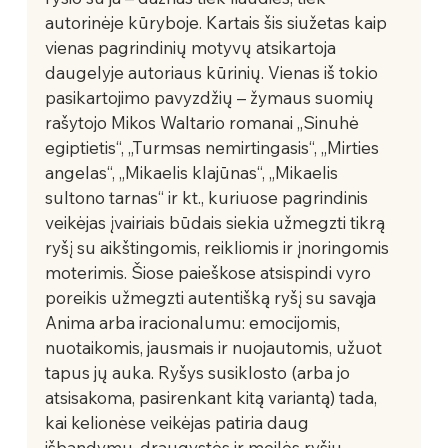
autorinėje kūryboje. Kartais šis siužetas kaip 
vienas pagrindinių motyvų atsikartoja 
daugelyje autoriaus kūrinių. Vienas iš tokio 
pasikartojimo pavyzdžių – žymaus suomių 
rašytojo Mikos Waltario romanai „Sinuhė 
egiptietis“, „Turmsas nemirtingasis“, „Mirties 
angelas“, „Mikaelis klajūnas“, „Mikaelis 
sultono tarnas“ ir kt., kuriuose pagrindinis 
veikėjas įvairiais būdais siekia užmegzti tikrą 
ryšį su aikštingomis, reikliomis ir įnoringomis 
moterimis. Šiose paieškose atsispindi vyro 
poreikis užmegzti autentišką ryšį su savąja 
Anima arba iracionalumu: emocijomis, 
nuotaikomis, jausmais ir nuojautomis, užuot 
tapus jų auka. Ryšys susiklosto (arba jo 
atsisakoma, pasirenkant kitą variantą) tada, 
kai kelionėse veikėjas patiria daug 
išbandymų, draugystės ir meilės ryšių, 