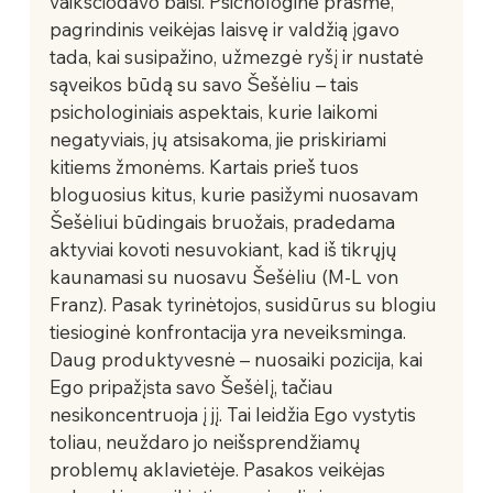
vaikščiodavo baisi. Psichologine prasme, 
pagrindinis veikėjas laisvę ir valdžią įgavo 
tada, kai susipažino, užmezgė ryšį ir nustatė 
sąveikos būdą su savo Šešėliu – tais 
psichologiniais aspektais, kurie laikomi 
negatyviais, jų atsisakoma, jie priskiriami 
kitiems žmonėms. Kartais prieš tuos 
bloguosius kitus, kurie pasižymi nuosavam 
Šešėliui būdingais bruožais, pradedama 
aktyviai kovoti nesuvokiant, kad iš tikrųjų 
kaunamasi su nuosavu Šešėliu (M-L von 
Franz). Pasak tyrinėtojos, susidūrus su blogiu 
tiesioginė konfrontacija yra neveiksminga. 
Daug produktyvesnė – nuosaiki pozicija, kai 
Ego pripažįsta savo Šešėlį, tačiau 
nesikoncentruoja į jį. Tai leidžia Ego vystytis 
toliau, neuždaro jo neišsprendžiamų 
problemų aklavietėje. Pasakos veikėjas 