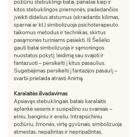
požiūriu stebuklingi batai, panašiai kaip ir 
kitos stebuklingos priemonės, padedančios 
įveikti didelius atstumus (skraidantis kilimas, 
sparnai ar kt.) simbolizuoja psichoterapeuto 
taikomus metodus ir technikas, skirtus 
pasąmonės turiniams pasiekti. Iš Šešėlio 
gauti batai simbolizuoja ir sąmoningos 
nuostatos pokytį: leidimą sau svajoti ir 
fantazuoti – persikelti į kitus pasaulius. 
Sugebėjimas persikelti į fantazijos pasaulį – 
svarbi prielaida atrasti Animą.
Karalaitės išvadavimas
Apsiavęs stebuklingais batais karalaitis 
aplankė seseris ir susipažino su svainiais – 
elniu, banginiu ir ereliu. Intrapsichiniu 
požiūriu, žmonės, virtę gyvūnais, simbolizuoja 
atmestas, nepažintas ir nepripažintas, 