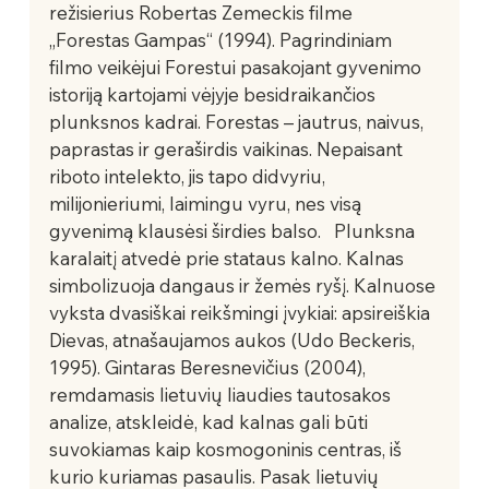
režisierius Robertas Zemeckis filme 
„Forestas Gampas“ (1994). Pagrindiniam 
filmo veikėjui Forestui pasakojant gyvenimo 
istoriją kartojami vėjyje besidraikančios 
plunksnos kadrai. Forestas – jautrus, naivus, 
paprastas ir geraširdis vaikinas. Nepaisant 
riboto intelekto, jis tapo didvyriu, 
milijonieriumi, laimingu vyru, nes visą 
gyvenimą klausėsi širdies balso.   Plunksna 
karalaitį atvedė prie stataus kalno. Kalnas 
simbolizuoja dangaus ir žemės ryšį. Kalnuose 
vyksta dvasiškai reikšmingi įvykiai: apsireiškia 
Dievas, atnašaujamos aukos (Udo Beckeris, 
1995). Gintaras Beresnevičius (2004), 
remdamasis lietuvių liaudies tautosakos 
analize, atskleidė, kad kalnas gali būti 
suvokiamas kaip kosmogoninis centras, iš 
kurio kuriamas pasaulis. Pasak lietuvių 