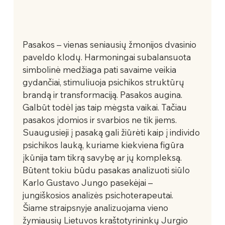
Pasakos – vienas seniausių žmonijos dvasinio 
paveldo klodų. Harmoningai subalansuota 
simbolinė medžiaga pati savaime veikia 
gydančiai, stimuliuoja psichikos struktūrų 
brandą ir transformaciją. Pasakos augina. 
Galbūt todėl jas taip mėgsta vaikai. Tačiau 
pasakos įdomios ir svarbios ne tik jiems. 
Suaugusieji į pasaką gali žiūrėti kaip į individo 
psichikos lauką, kuriame kiekviena figūra 
įkūnija tam tikrą savybę ar jų kompleksą. 
Būtent tokiu būdu pasakas analizuoti siūlo 
Karlo Gustavo Jungo pasekėjai – 
jungiškosios analizės psichoterapeutai.   
Šiame straipsnyje analizuojama vieno 
žymiausių Lietuvos kraštotyrininkų Jurgio 