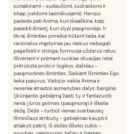
sunaikinami – sudaužomi, sudraskomi ir 
kitaip įvaldomi (asimiliuojami). Herojui 
padeda pati Anima, kuri išsiaiškina, kaip 
pasiekti išmintį, kuri slypi pasąmonėje. Ir 
tikrai, išminties prireikia būtent tada, kai 
racionalus mąstymas jau niekuo nebegali 
pagelbėti ir stringa, formuoja uždarus ratus. 
Ištveriant ir priimant sunkias situacijas retai 
pritrūksta proto ir logikos, dažniau – 
pasąmoninės išminties. Siekiant Išminties Ego 
lieka pasyvus. Vietoj jo veikia Anima ir 
neseniai atrastos asmenybės dalys: banginis 
(įkūnijantis gebėjimą žaisti, t.y. ir fantazuoti) 
neria į jūros gelmes (pasąmonę) ir iškelia 
dėžę. Dėžė – turbūt vienas svarbiausių 
Išminčiaus atributų – gebėjimas kaupti ir 
atlaikyti patirtį. Iš dėžės iššoko zuikis – 
gyvybės, vaisingumo, tačiau ir baimės, 