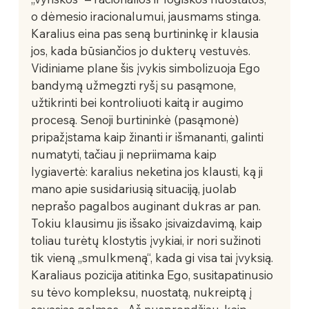
o dėmesio iracionalumui, jausmams stinga.   
Karalius eina pas seną burtininkę ir klausia 
jos, kada būsiančios jo dukterų vestuvės. 
Vidiniame plane šis įvykis simbolizuoja Ego 
bandymą užmegzti ryšį su pasąmone, 
užtikrinti bei kontroliuoti kaitą ir augimo 
procesą. Senoji burtininkė (pasąmonė) 
pripažįstama kaip žinanti ir išmananti, galinti 
numatyti, tačiau ji nepriimama kaip 
lygiavertė: karalius neketina jos klausti, ką ji 
mano apie susidariusią situaciją, juolab 
neprašo pagalbos auginant dukras ar pan. 
Tokiu klausimu jis išsako įsivaizdavimą, kaip 
toliau turėtų klostytis įvykiai, ir nori sužinoti 
tik vieną „smulkmeną“, kada gi visa tai įvyksią. 
Karaliaus pozicija atitinka Ego, susitapatinusio 
su tėvo kompleksu, nuostatą, nukreiptą į 