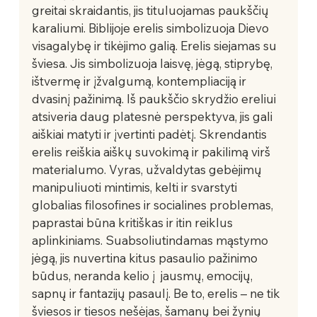
greitai skraidantis, jis tituluojamas paukščių 
karaliumi. Biblijoje erelis simbolizuoja Dievo 
visagalybę ir tikėjimo galią. Erelis siejamas su 
šviesa. Jis simbolizuoja laisvę, jėgą, stiprybę, 
ištvermę ir įžvalgumą, kontempliaciją ir 
dvasinį pažinimą. Iš paukščio skrydžio ereliui 
atsiveria daug platesnė perspektyva, jis gali 
aiškiai matyti ir įvertinti padėtį. Skrendantis 
erelis reiškia aiškų suvokimą ir pakilimą virš 
materialumo. Vyras, užvaldytas gebėjimų 
manipuliuoti mintimis, kelti ir svarstyti 
globalias filosofines ir socialines problemas, 
paprastai būna kritiškas ir itin reiklus 
aplinkiniams. Suabsoliutindamas mąstymo 
jėgą, jis nuvertina kitus pasaulio pažinimo 
būdus, neranda kelio į  jausmų, emocijų, 
sapnų ir fantazijų pasaulį. Be to, erelis – ne tik 
šviesos ir tiesos nešėjas, šamanų bei žynių 