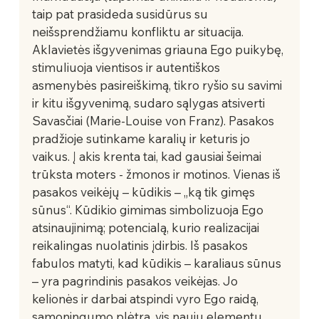
taip pat prasideda susidūrus su 
neišsprendžiamu konfliktu ar situacija. 
Aklavietės išgyvenimas griauna Ego puikybę, 
stimuliuoja vientisos ir autentiškos 
asmenybės pasireiškimą, tikro ryšio su savimi 
ir kitu išgyvenimą, sudaro sąlygas atsiverti 
Savasčiai (Marie-Louise von Franz). Pasakos 
pradžioje sutinkame karalių ir keturis jo 
vaikus. Į akis krenta tai, kad gausiai šeimai 
trūksta moters - žmonos ir motinos. Vienas iš 
pasakos veikėjų – kūdikis – „ką tik gimęs 
sūnus“. Kūdikio gimimas simbolizuoja Ego 
atsinaujinimą; potencialą, kurio realizacijai 
reikalingas nuolatinis įdirbis. Iš pasakos 
fabulos matyti, kad kūdikis – karaliaus sūnus 
– yra pagrindinis pasakos veikėjas. Jo 
kelionės ir darbai atspindi vyro Ego raidą, 
sąmoningumo plėtrą, vis naujų elementų 