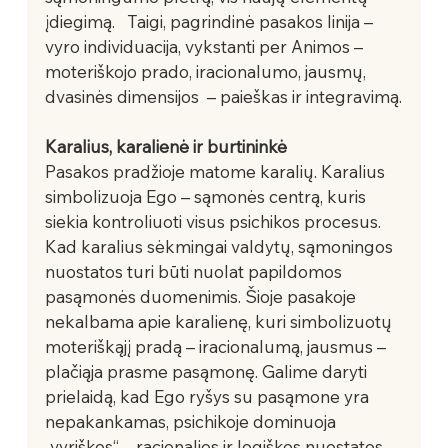
įdiegimą.   Taigi, pagrindinė pasakos linija – 
vyro individuacija, vykstanti per Animos – 
moteriškojo prado, iracionalumo, jausmų, 
dvasinės dimensijos  – paieškas ir integravimą.
Karalius, karalienė ir burtininkė
Pasakos pradžioje matome karalių. Karalius 
simbolizuoja Ego – sąmonės centrą, kuris 
siekia kontroliuoti visus psichikos procesus. 
Kad karalius sėkmingai valdytų, sąmoningos 
nuostatos turi būti nuolat papildomos 
pasąmonės duomenimis. Šioje pasakoje 
nekalbama apie karalienę, kuri simbolizuotų 
moteriškąjį pradą – iracionalumą, jausmus – 
plačiąja prasme pasąmonę. Galime daryti 
prielaidą, kad Ego ryšys su pasąmone yra 
nepakankamas, psichikoje dominuoja 
„vyriškos“ – racionalios ir logiškos nuostatos, 