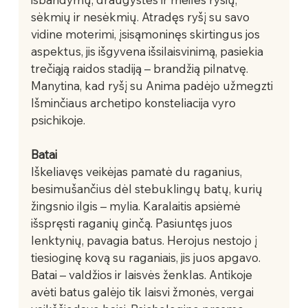
sėkmių ir nesėkmių. Atradęs ryšį su savo 
vidine moterimi, įsisąmoninęs skirtingus jos 
aspektus, jis išgyvena išsilaisvinimą, pasiekia 
trečiąją raidos stadiją – brandžią pilnatvę. 
Manytina, kad ryšį su Anima padėjo užmegzti 
Išminčiaus archetipo konsteliacija vyro 
psichikoje.
Batai   
Iškeliavęs veikėjas pamatė du raganius, 
besimušančius dėl stebuklingų batų, kurių 
žingsnio ilgis – mylia. Karalaitis apsiėmė 
išspręsti raganių ginčą. Pasiuntęs juos 
lenktynių, pavagia batus. Herojus nestojo į 
tiesioginę kovą su raganiais, jis juos apgavo. 
Batai – valdžios ir laisvės ženklas. Antikoje 
avėti batus galėjo tik laisvi žmonės, vergai 