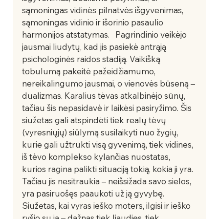
sąmoningas vidinės pilnatvės išgyvenimas, 
sąmoningas vidinio ir išorinio pasaulio 
harmonijos atstatymas.   Pagrindinio veikėjo 
jausmai liudytų, kad jis pasiekė antrąją 
psichologinės raidos stadiją. Vaikišką 
tobulumą pakeitė pažeidžiamumo, 
nereikalingumo jausmai, o vienovės būseną – 
dualizmas. Karalius tėvas atkalbinėjo sūnų, 
tačiau šis nepasidavė ir laikėsi pasiryžimo. Šis 
siužetas gali atspindėti tiek realų tėvų 
(vyresniųjų) siūlymą susilaikyti nuo žygių, 
kurie gali užtrukti visą gyvenimą, tiek vidines, 
iš tėvo komplekso kylančias nuostatas, 
kurios ragina palikti situaciją tokią, kokia ji yra. 
Tačiau jis nesitraukia – neišsižada savo sielos, 
yra pasiruošęs paaukoti už ją gyvybę.   
Siužetas, kai vyras ieško moters, ilgisi ir ieško 
ryšio su ja – dažnas tiek liaudies, tiek 