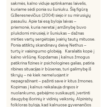
sakmės, kalno viduje aptinkamas laivelis, 
kuriame sėdi ponia su šuniuku. Šią figūrą 
G.Beresnevičius (2004) siejo ir su mirusiųjų 
pasauliu. Apie tai esą byloja laivas – 
priemonė, kuria neretai į amžinybę buvo 
plukdomi mirusieji, ir šuniukas – dažnas 
mirties vartų sergėtojas įvairių tautų mituose. 
Ponia atitiktų skandinavų deivę Nethus – 
turtų ir vaisingumo globėją.   Karalaitis kopė į 
kalno viršūnę. Kopdamas į kalnus žmogus 
patikrina fizines ir psichologines galias, patiria 
ribines situacijas ir būsenas, turi galimybę iš 
tikrųjų – nė kiek nemeluojant ir 
nepagražinant – pažinti save ir kitus žmones. 
Kopimas į kalnus reikalauja drąsos ir 
nuolankumo, gebėjimo susikaupti, įvertinti 
daugybę išorinių ir vidinių veiksnių. Alpinistų 
folkloras byloja, kad kalnuose gyvenančios 