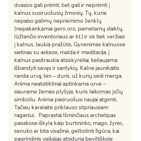
dvasios gali priimti, bet gali ir nepriimti į 
kalnus susiruošusių žmonių. Tų, kurie 
nepaiso galimų nepriėmimo ženklų 
(nepakankamai gero oro, pametamų daiktų, 
lūžtančio inventoriaus ar kt.) ir vis tiek veržiasi 
į kalnus, laukia pražūtis. Gyvenimas kalnuose 
sietinas su askeze, malda ir meditacija. Į 
kalnus pasitraukia atsiskyrėliai, keliaujama 
išbandyti savęs ir santykių. Kalne jaunikaitis 
randa urvą, ten – duris, už kurių sėdi merga. 
Anima neatsitiktinai aptinkama urve – 
siaurame žemės plyšyje, kuris laikomas įsčių 
simboliu. Anima pasiruošusi naujai atgimti. 
Tačiau karalaitė priklauso stipriausiam 
raganiui.   Paprastai Išminčiaus archetipas 
pasakose iškyla kaip burtininko, mago, žynio, 
senuko ar kita visažinė, gelbstinti figūra, kai 
pagrindinis veikėjas atsiduria beviltiškoje 