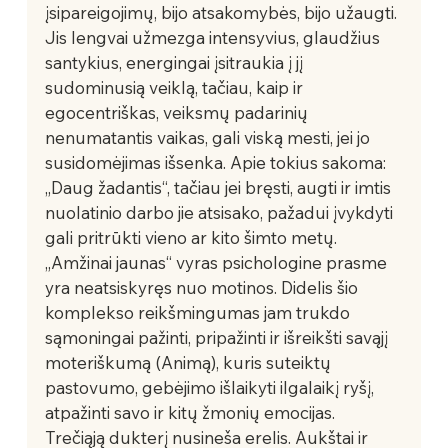
įsipareigojimų, bijo atsakomybės, bijo užaugti. 
Jis lengvai užmezga intensyvius, glaudžius 
santykius, energingai įsitraukia į jį 
sudominusią veiklą, tačiau, kaip ir 
egocentriškas, veiksmų padarinių 
nenumatantis vaikas, gali viską mesti, jei jo 
susidomėjimas išsenka. Apie tokius sakoma: 
„Daug žadantis“, tačiau jei bręsti, augti ir imtis 
nuolatinio darbo jie atsisako, pažadui įvykdyti 
gali pritrūkti vieno ar kito šimto metų. 
„Amžinai jaunas“ vyras psichologine prasme 
yra neatsiskyręs nuo motinos. Didelis šio 
komplekso reikšmingumas jam trukdo 
sąmoningai pažinti, pripažinti ir išreikšti savąjį 
moteriškumą (Animą), kuris suteiktų 
pastovumo, gebėjimo išlaikyti ilgalaikį ryšį, 
atpažinti savo ir kitų žmonių emocijas.   
Trečiąją dukterį nusineša erelis. Aukštai ir 