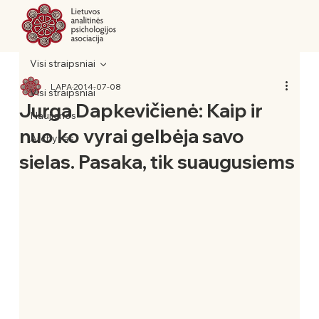
Visi straipsniai
LAPA
2014-07-08
Visi straipsniai
Jurga Dapkevičienė: Kaip ir
Naujienos
nuo ko vyrai gelbėja savo
Archyvas
sielas. Pasaka, tik suaugusiems