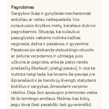
Pagrobimas
Sargybos (kaip ir gynybiniai mechanizmai) 
anksčiau ar vėliau nebepadeda. Vos 
sulaukusios dvylikos metų, karaliaus dukros 
pagrobiamos. Situacija, kai sulaukus 
paauglystės vaikams nutinka kažkas 
neįprasta, dažna ir pasakose, ir gyvenime. 
Pasakose jos atsikanda stebuklingo obuolio 
ar įsiduria verpdamos ir užmiega, juos 
užburia ar pagrobia, arba jie patys randa 
priežasčių iškeliauti į platųjį pasaulį. Ir visa tai 
nutinka netgi tada, kai tėvams šie pavojai yra 
išpranašauti ir jie bando jų išvengti, statydami 
bokštus ir sargybas, išmesdami verpimo 
ratelius. Deja, šios apsaugos priemonės veikia 
tik iki lemtingo amžiaus. Nežinia, kas būtų, 
jeigu tėvai (tiek pasakiški, tiek gyvenimiški) 