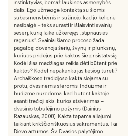
instinktyvias, bemaž laukines asmenybės 
dalis. Ego užmezgė kontaktą su šiomis 
subasmenybėmis ir sužinojo, kad jo kelionė 
nesibaigė – teks surasti ir išlaisvinti svainių 
seserį, kurią laikė užkerėjęs „stipriausias 
raganius“. Svainiai šiame procese žada 
pagalbą: dovanoja šerių, žvynų ir plunksnų, 
kuriuos pridėjus prie kaktos šie prisistatysią. 
Kodėl šias medžiagas reikia dėti būtent prie 
kaktos? Kodėl nepakanka jas tiesiog turėti? 
Archaiškose tradicijose kakta siejama su 
protu, dvasinėmis sferomis. Induizme ir 
budizme nurodoma, kad būtent kaktoje 
esanti trečioji akis, kurios atsivėrimas – 
dvasinio tobulėjimo požymis (Dainius 
Razauskas, 2008). Kakta tepama aliejumi 
teikiant krikščioniškuosius sakramentus. Tai 
Dievo artumos, Šv. Dvasios palytėjimo 