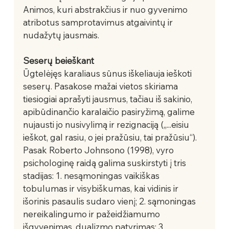
Animos, kuri abstrakčius ir nuo gyvenimo 
atribotus samprotavimus atgaivintų ir 
nudažytų jausmais.
Seserų beieškant
Ūgtelėjęs karaliaus sūnus iškeliauja ieškoti 
seserų. Pasakose mažai vietos skiriama 
tiesiogiai aprašyti jausmus, tačiau iš sakinio, 
apibūdinančio karalaičio pasiryžimą, galime 
nujausti jo nusivylimą ir rezignaciją („...eisiu 
ieškot, gal rasiu, o jei pražūsiu, tai pražūsiu“). 
Pasak Roberto Johnsono (1998), vyro 
psichologinę raidą galima suskirstyti į tris 
stadijas: 1. nesąmoningas vaikiškas 
tobulumas ir visybiškumas, kai vidinis ir 
išorinis pasaulis sudaro vienį; 2. sąmoningas 
nereikalingumo ir pažeidžiamumo 
išgyvenimas, dualizmo patyrimas; 3. 